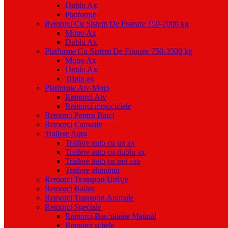
Dublu Ax
Platforme
Remorci Cu Sistem De Franare 750-2000 kg
Mono Ax
Dublu Ax
Platforme Cu Sistem De Franare 750-3500 kg
Mono Ax
Dublu Ax
Triplu ax
Platforme Atv-Moto
Remorci Atv
Remorci motociclete
Remorci Pentru Barci
Remorci Carosate
Trailere Auto
Trailere auto cu un ax
Trailere auto cu dublu ax
Trailere auto cu trei axe
Trailere aluminiu
Remorci Transport Utilaje
Remorci Balast
Remorci Transport Animale
Remorci Speciale
Remorci Basculante Manual
Remorci schele