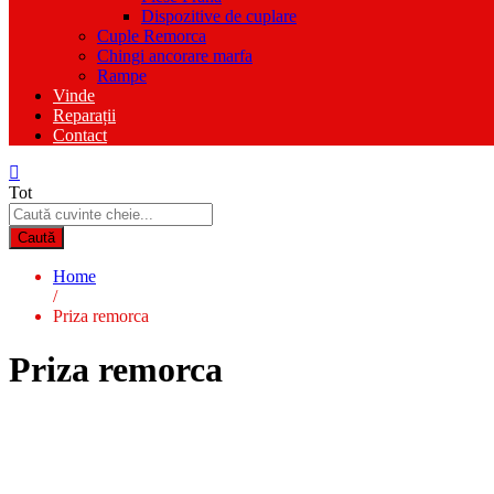
Dispozitive de cuplare
Cuple Remorca
Chingi ancorare marfa
Rampe
Vinde
Reparații
Contact
Tot
Caută
Home
/
Priza remorca
Priza remorca