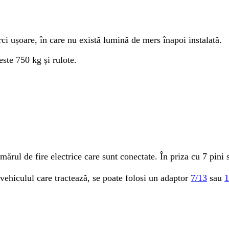
rci ușoare, în care nu există lumină de mers înapoi instalată.
este 750 kg și rulote.
mărul de fire electrice care sunt conectate. În priza cu 7 pini 
ovehiculul care tractează, se poate folosi un adaptor
7/13
sau
1