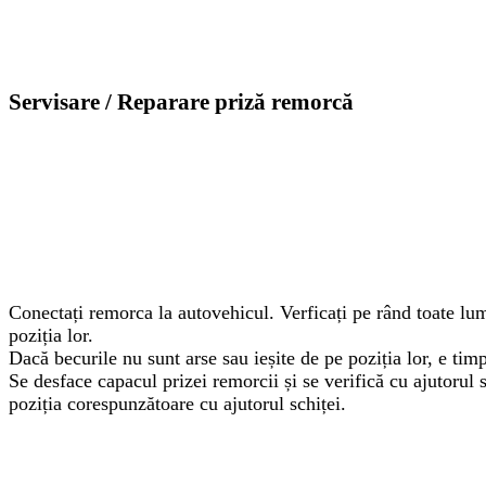
Servisare / Reparare priză remorcă
Conectați remorca la autovehicul. Verficați pe rând toate lum
poziția lor.
Dacă becurile nu sunt arse sau ieșite de pe poziția lor, e timp
Se desface capacul prizei remorcii și se verifică cu ajutorul sc
poziția corespunzătoare cu ajutorul schiței.