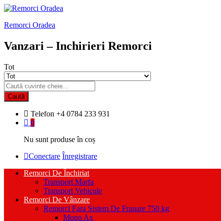
Remorci Oradea
Vanzari – Inchirieri Remorci
Tot
Caută
Telefon
+4 0784 233 931
0
Nu sunt produse în coș
Conectare
Înregistrare
Remorci De Închiriat
Transport Marfa
Transport Vehicule
Remorci De Vânzare
Remorci Fara Sistem De Franare 750 kg
Mono Ax