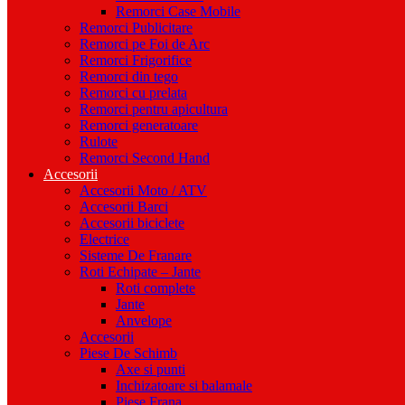
Remorci Case Mobile
Remorci Publicitare
Remorci pe Foi de Arc
Remorci Frigorifice
Remorci din tego
Remorci cu prelata
Remorci pentru apicultura
Remorci generatoare
Rulote
Remorci Second Hand
Accesorii
Accesorii Moto / ATV
Accesorii Barci
Accesorii biciclete
Electrice
Sisteme De Franare
Roti Echipate – Jante
Roti complete
Jante
Anvelope
Accesorii
Piese De Schimb
Axe si punti
Inchizatoare si balamale
Piese Frana