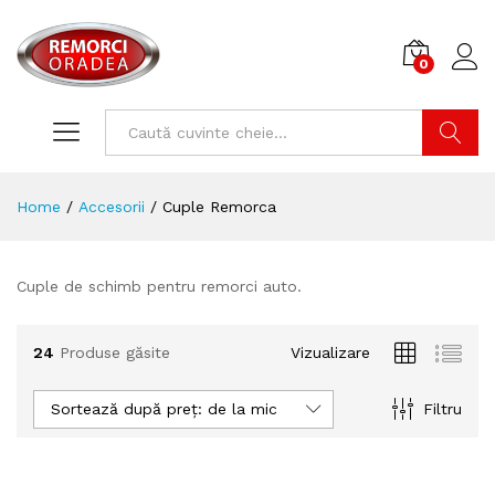
0
Cone
Caută
Home
/
Accesorii
/
Cuple Remorca
Cuple de schimb pentru remorci auto.
24
Produse găsite
Vizualizare
Sortează după preț: de la mic la mare
Filtru