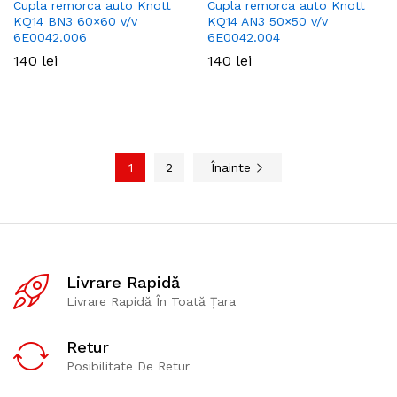
Cupla remorca auto Knott
Cupla remorca auto Knott
KQ14 BN3 60×60 v/v
KQ14 AN3 50×50 v/v
6E0042.006
6E0042.004
140
lei
140
lei
1
2
Înainte
Livrare Rapidă
Livrare Rapidă În Toată Țara
Retur
Posibilitate De Retur