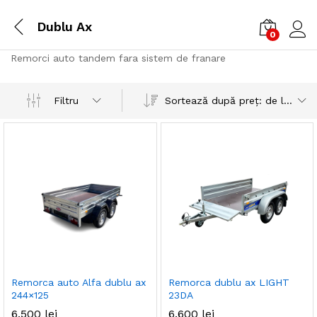
Dublu Ax
0
Cone
Remorci auto tandem fara sistem de franare
Sortează după preț: de la mic la mare
Filtru
Remorca auto Alfa dublu ax
Remorca dublu ax LIGHT
244×125
23DA
6.500
lei
6.600
lei