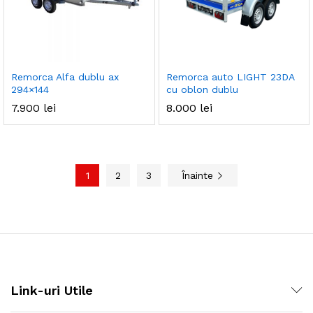
Remorca Alfa dublu ax
Remorca auto LIGHT 23DA
294×144
cu oblon dublu
7.900
lei
8.000
lei
1
2
3
Înainte
Link-uri Utile