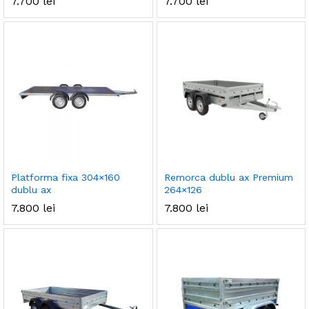
7.700
lei
7.700
lei
Platforma fixa 304×160
Remorca dublu ax Premium
dublu ax
264×126
7.800
lei
7.800
lei