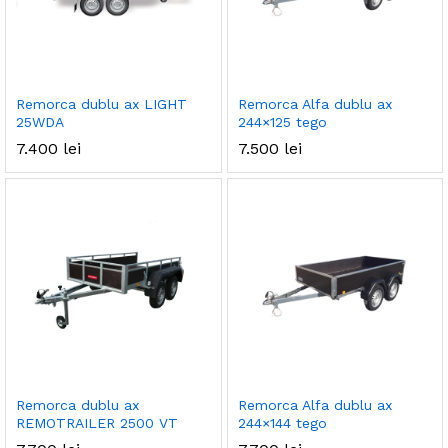
Remorca dublu ax LIGHT
Remorca Alfa dublu ax
25WDA
244×125 tego
7.400
lei
7.500
lei
ț
ț
im
xim
Remorca dublu ax
Remorca Alfa dublu ax
REMOTRAILER 2500 VT
244×144 tego