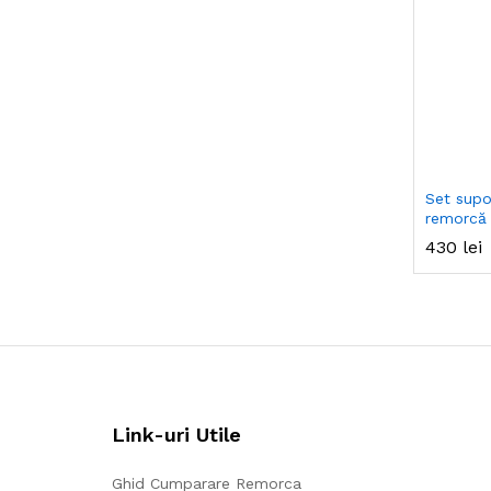
Set supo
remorcă
430
430
lei
lei
Link-uri Utile
Ghid Cumparare Remorca