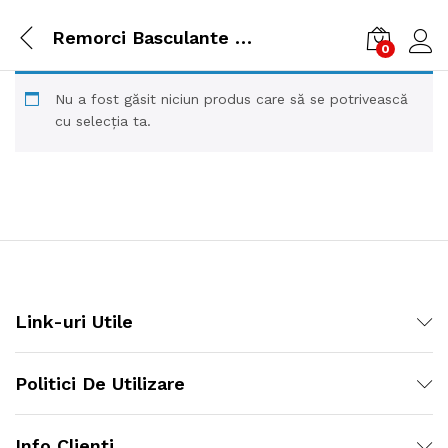
Remorci Basculante Manual
0
Cone
Nu a fost găsit niciun produs care să se potrivească
cu selecția ta.
Link-uri Utile
Politici De Utilizare
Info Clienți