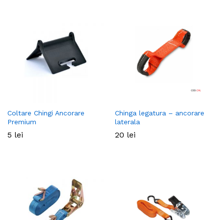
ț
ț
Coltare Chingi Ancorare
Chinga legatura – ancorare
im
xim
Premium
laterala
5
lei
20
lei