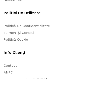
Politici De Utilizare
Politică De Confidențialitate
Termeni Și Condiții
Politică Cookie
Info Clienți
Contact
ANPC
Info consumator: 021.9551
Plată prin Credit Online de la UniCredit Consumer Financing
Rețele Sociale