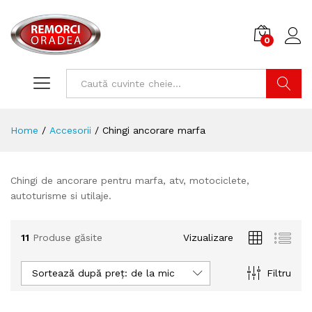
0
Cone
Caută
Home
/
Accesorii
/
Chingi ancorare marfa
Chingi de ancorare pentru marfa, atv, motociclete,
autoturisme si utilaje.
11
Produse găsite
Vizualizare
Sortează după preț: de la mic la mare
Filtru