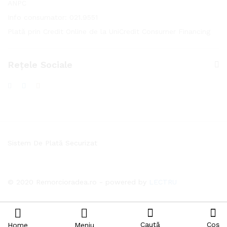
ANPC
Info consumator: 021.9551
Plată prin Credit Online de la UniCredit Consumer Financing
Rețele Sociale
Sistem De Plată Securizat
© 2020 Remorcioradea.ro - powered by
LECTRU
Caută
Coș
Home
Meniu