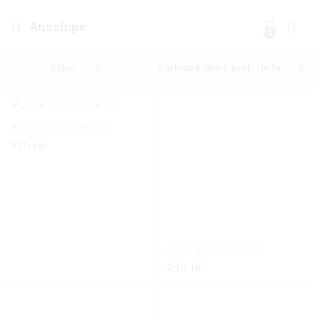
Anvelope
0
Cone
Sortează după preț: de la mic la mare
Filtru
Anvelopa 4.00-8.00
170
lei
Anvelopa 5.00-10.00
240
lei