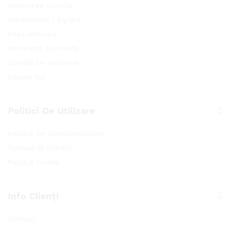
Incarcarea corecta
Mentenanta / Ingrijire
Priza remorca
Urmarește Comanda
Condiții De Inchiriere
Despre Noi
Politici De Utilizare
Politică De Confidențialitate
Termeni Și Condiții
Politică Cookie
Info Clienți
Contact