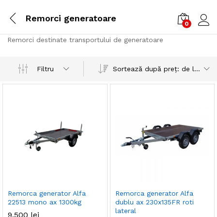
Remorci generatoare
0
Cone
Remorci destinate transportului de generatoare
Sortează după preț: de la mic la mare
Filtru
Remorca generator Alfa
Remorca generator Alfa
22513 mono ax 1300kg
dublu ax 230x135FR roti
lateral
9.500
lei