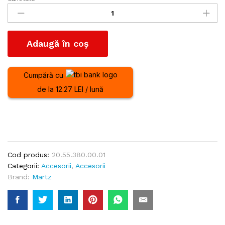
Cala
Blocare
Roata
cantitate
Adaugă în coș
Cumpără cu
de la 12.27 LEI / lună
Cod produs:
20.55.380.00.01
Categorii:
Accesorii
,
Accesorii
Brand:
Martz