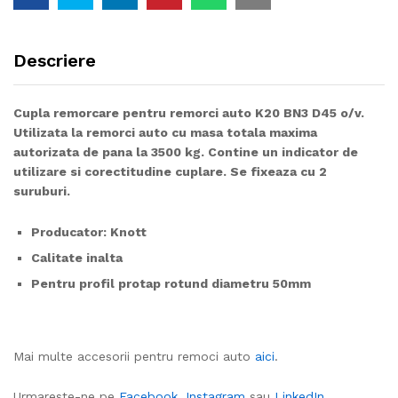
Descriere
Cupla remorcare pentru remorci auto K20 BN3 D45 o/v.
Utilizata la remorci auto cu masa totala maxima
autorizata de pana la 3500 kg. Contine un indicator de
utilizare si corectitudine cuplare. Se fixeaza cu 2
suruburi.
Producator: Knott
Calitate inalta
Pentru profil protap rotund diametru 50mm
Mai multe accesorii pentru remoci auto
aici
.
Urmareste-ne pe
Facebook
,
Instagram
sau
LinkedIn
.