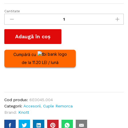
Cantitate
Cupla
Knott
K20
BN3
Adaugă în coș
D45
o/v
6E0045.004
Cumpără cu
cantitate
de la 11.20 LEI / lună
Cod produs:
6E0045.004
Categorii:
Accesorii
,
Cuple Remorca
Brand:
Knott