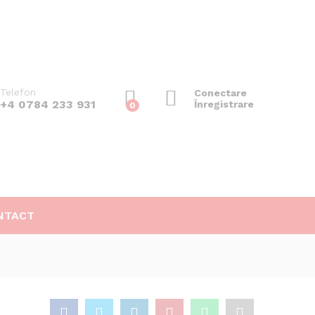
150
lei
Adaugă în coș
Telefon
Conectare
+4 0784 233 931
Înregistrare
0
NTACT