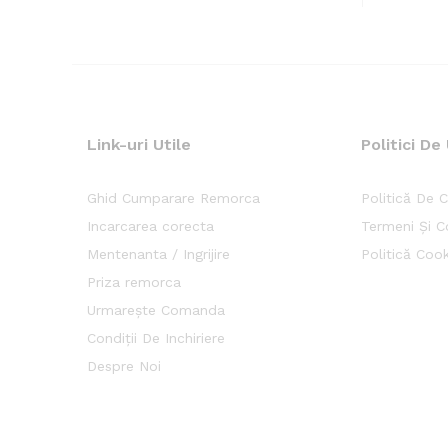
Link-uri Utile
Politici De 
Ghid Cumparare Remorca
Politică De C
Incarcarea corecta
Termeni Și Co
Mentenanta / Ingrijire
Politică Cook
Priza remorca
Urmarește Comanda
Condiții De Inchiriere
Despre Noi