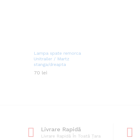
Lampa spate remorca
Unitrailer / Martz
stanga/dreapta
70
70
lei
lei
Livrare Rapidă
Livrare Rapidă În Toată Țara