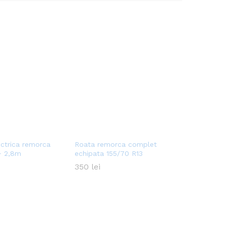
lectrica remorca
Roata remorca complet
+ 2,8m
echipata 155/70 R13
350
350
lei
lei