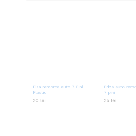
Fisa remorca auto 7 Pini
Priza auto remo
Plastic
7 pini
20
20
lei
lei
25
25
lei
lei