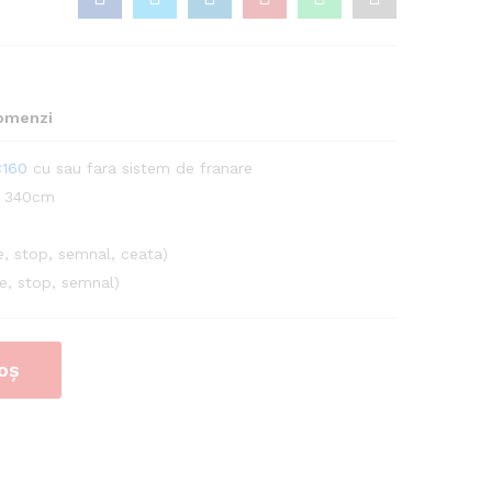
comenzi
×160
cu sau fara sistem de franare
t 340cm
, stop, semnal, ceata)
e, stop, semnal)
oș