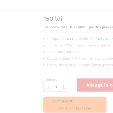
150
lei
Disponibilitate:
Disponibil pentru pre-
Compatibil cu remorcile
294×125
,
304
Lungime 520cm + reintoarcere gabari
Priza remorca 7 pini
Cablaj stanga 5×0.5 mm (masa, pozitie
Cablaj dreapta 4×0.5mm (masa, poziti
Cantitate
Instalatie
Adaugă în c
electrica
remorca
7
Cumpără cu
Pini
de la 8.71 LEI / lună
5,2m