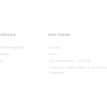
Utilizare
Info Clienți
onfidențialitate
Contact
ndiții
ANPC
ie
Info consumator: 021.9551
Plată prin Credit Online de la UniCr
Financing