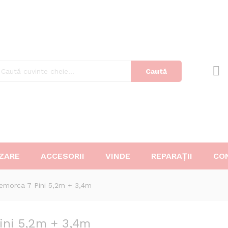
7 Pini 5,2m + 3,4m
Caută
ZARE
ACCESORII
VINDE
REPARAȚII
CO
 remorca 7 Pini 5,2m + 3,4m
Pini 5,2m + 3,4m