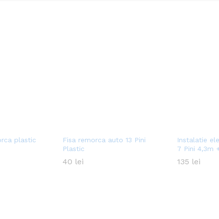
rca plastic
Fisa remorca auto 13 Pini
Instalatie e
Plastic
7 Pini 4,3m 
40
40
lei
lei
135
135
lei
lei