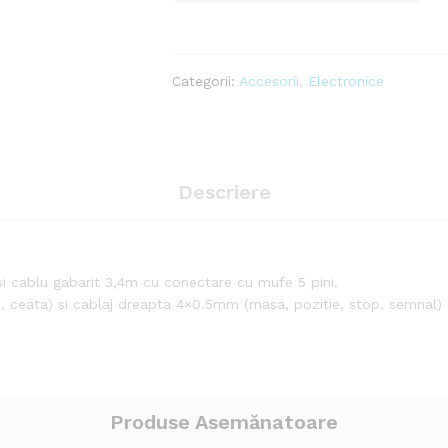
+
3,4m
cantitate
Categorii:
Accesorii
,
Electronice
Descriere
 si cablu gabarit 3,4m cu conectare cu mufe 5 pini.
, ceata) si cablaj dreapta 4×0.5mm (masa, pozitie, stop, semnal)
Produse Asemănatoare