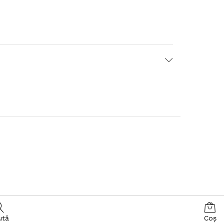
ută
Coș