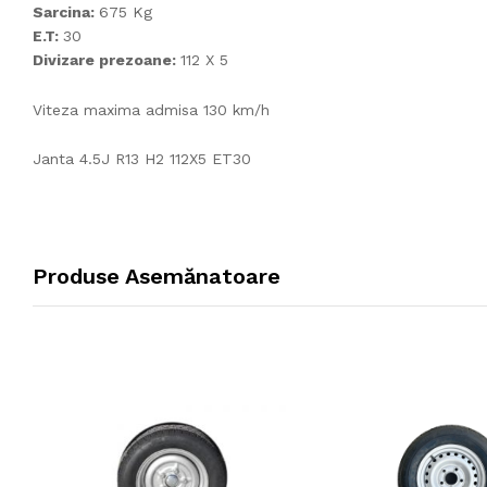
Sarcina:
675 Kg
E.T:
30
Divizare prezoane:
112 X 5
Viteza maxima admisa 130 km/h
Janta 4.5J R13 H2 112X5 ET30
Produse Asemănatoare