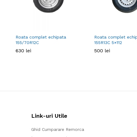
Roata complet echipata
Roata complet echi
155/70R12C
155R13C 5×112
630
630
lei
lei
500
500
lei
lei
Link-uri Utile
Ghid Cumparare Remorca