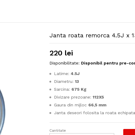
Janta roata remorca 4.5J x 
220
lei
Disponibilitate:
Disponibil pentru pre-c
Latime:
4.5J
Diametru:
13
Sarcina:
675 Kg
Divizare prezoane:
112X5
Gaura din mijloc
66,5 mm
Janta deseori folosita la roata echipat
Cantitate
Janta