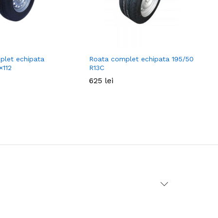
plet echipata
Roata complet echipata 195/50
R
×112
R13C
1
625
625
lei
lei