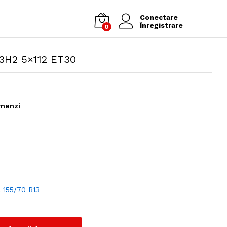
Conectare
Înregistrare
0
13H2 5×112 ET30
omenzi
a
155/70 R13