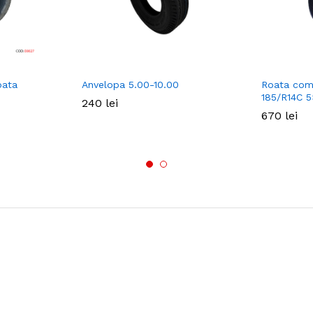
pata
Anvelopa 5.00-10.00
Roata com
185/R14C 5
240
240
lei
lei
670
670
lei
lei