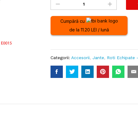
roata
remorca
4.5J
Cumpără cu
x
de la 11.20 LEI / lună
13H2
5x112
ET30
cantitate
Categorii:
Accesorii
,
Jante
,
Roti Echipate 