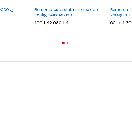
2000kg
Remorca cu prelata monoax de
Remorca c
750kg 244x145x150
750kg 200
100
100
lei
lei
2.080
2.080
lei
lei
60
60
lei
lei
1.3
1.3