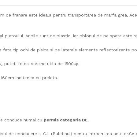
 de franare este ideala pentru transportarea de marfa grea, Ace
 platoului. Aripile sunt de plastic, iar oblonul de pe spate este r
fata tip ochi de pisica si pe laterale elemente reflectorizante port
puteti folosi sarcina utila de 1500kg.
 160cm inaltimea cu prelata.
ate conduce numai cu
permis categoria BE
.
ul de conducere si C.I. (Buletinul) pentru introcmirea actelor.Se a