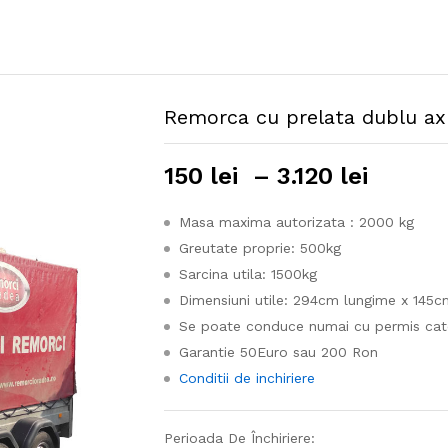
Remorca cu prelata dublu a
Interv
150
lei
–
3.120
lei
de
prețur
Masa maxima autorizata : 2000 kg
150 le
Greutate proprie: 500kg
până
Sarcina utila: 1500kg
la
Dimensiuni utile: 294cm lungime x 145c
3.120 l
Se poate conduce numai cu permis cat
Garantie 50Euro sau 200 Ron
Conditii de inchiriere
Perioada De Închiriere: