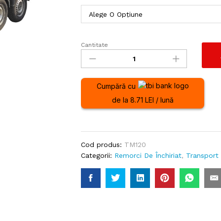
Cantitate
Remorca
cu
prelata
dublu
Cumpără cu
ax
de la 8.71 LEI / lună
de
2000kg
294x145x160
cantitate
Cod produs:
TM120
Categorii:
Remorci De Închiriat
,
Transport