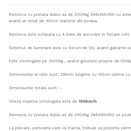
Remorca cu prelata dublu ax de 2000kg 294x145x160 cu sistem
avand un total de 160cm inaltime din podea.
Remorca este echipata cu 4 inele de ancorare in fiecare colt al
Sistemul de iluminare este cu becuri de 12v, avand gabarite pe 
Este omologata pe 2000kg , avand greutate proprie de 500kg, 
Dimensiunile ei utile sunt: 294cm lungime cu 145cm latime cu
Dimensiunile totale sunt: –
Viteza maxima omologata este de
100km/h
Remorca cu prelata dublu ax de 2000kg 294x145x160 se po
La plecare, persoana care va tracta, trebuie sa prezinte permis