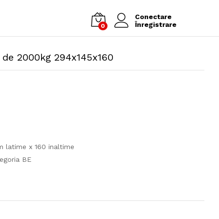
Conectare
Înregistrare
0
x de 2000kg 294x145x160
al
i:
i
m latime x 160 inaltime
ei
egoria BE