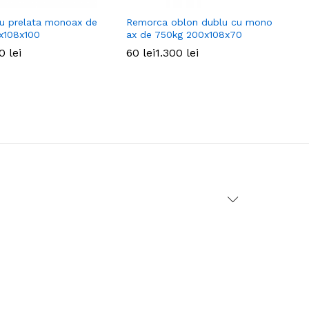
u prelata monoax de
Remorca oblon dublu cu mono
R
x108x100
ax de 750kg 200x108x70
7
00
00
lei
lei
60
60
lei
lei
1.300
1.300
lei
lei