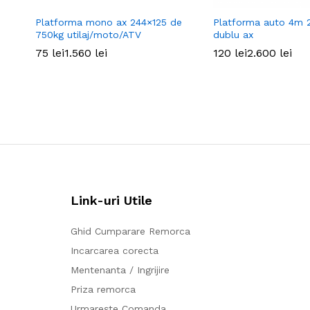
Platforma mono ax 244×125 de
Platforma auto 4m 
750kg utilaj/moto/ATV
dublu ax
75
75
lei
lei
1.560
1.560
lei
lei
120
120
lei
lei
2.600
2.600
lei
lei
Link-uri Utile
Ghid Cumparare Remorca
Incarcarea corecta
Mentenanta / Ingrijire
Priza remorca
Urmarește Comanda