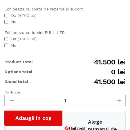
Echipeaza cu roata de rezerva si suport
Da
(+700 lei)
Nu
Echipeaza cu lumini FULL LED
Da
(+500 lei)
Nu
41.500 lei
Product total
0 lei
Options total
41.500 lei
Grand total
Cantitate
Remorca
balast
KIPPER
360/2C
Adaugă în coș
3500kg
Alege
cantitate
numarul de