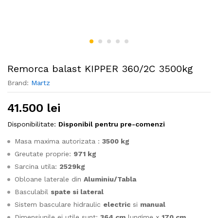
Remorca balast KIPPER 360/2C 3500kg
Brand:
Martz
41.500
lei
Disponibilitate:
Disponibil pentru pre-comenzi
Masa maxima autorizata :
3500 kg
Greutate proprie:
971 kg
Sarcina utila:
2529kg
Obloane laterale din
Aluminiu/Tabla
Basculabil
spate si lateral
Sistem basculare hidraulic
electric
si
manual
Dimensiunile ei utile sunt:
364 cm
lungime x
170 cm