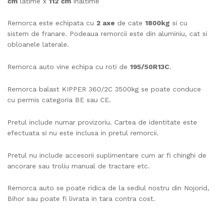
cm
latime x
112 cm
inaltime
Remorca este echipata cu
2 axe
de cate
1800kg
si cu
sistem de franare. Podeaua remorcii este din aluminiu, cat si
obloanele laterale.
Remorca auto vine echipa cu roti de
195/50R13C
.
Remorca balast KIPPER 360/2C 3500kg se poate conduce
cu permis categoria BE sau CE.
Pretul include numar provizoriu. Cartea de identitate este
efectuata si nu este inclusa in pretul remorcii.
Pretul nu include accesorii suplimentare cum ar fi chinghi de
ancorare sau troliu manual de tractare etc.
Remorca auto se poate ridica de la sediul nostru din Nojorid,
Bihor sau poate fi livrata in tara contra cost.