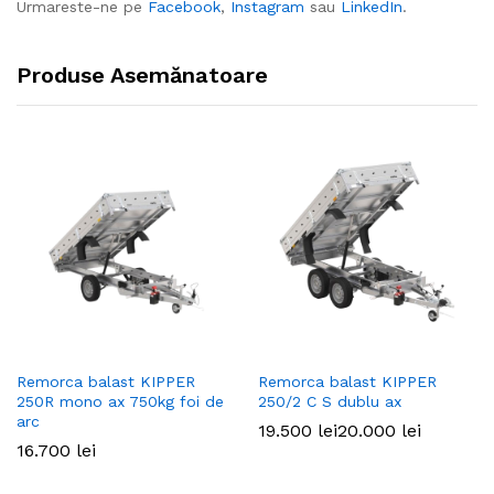
Urmareste-ne pe
Facebook
,
Instagram
sau
LinkedIn
.
Produse Asemănatoare
Remorca balast KIPPER
Remorca balast KIPPER
250R mono ax 750kg foi de
250/2 C S dublu ax
arc
19.500
lei
20.000
lei
16.700
lei