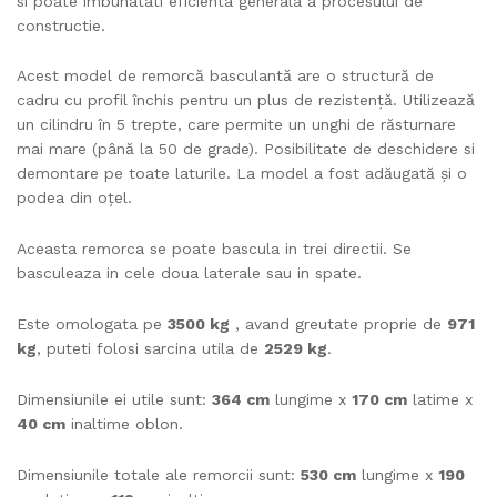
si poate imbunatati eficienta generala a procesului de
constructie.
Acest model de remorcă basculantă are o structură de
cadru cu profil închis pentru un plus de rezistență. Utilizează
un cilindru în 5 trepte, care permite un unghi de răsturnare
mai mare (până la 50 de grade). Posibilitate de deschidere si
demontare pe toate laturile. La model a fost adăugată și o
podea din oțel.
Aceasta remorca se poate bascula in trei directii. Se
basculeaza in cele doua laterale sau in spate.
Este omologata pe
3500 kg
, avand greutate proprie de
971
kg
, puteti folosi sarcina utila de
2529
kg
.
Dimensiunile ei utile sunt:
364 cm
lungime x
170 cm
latime x
40 cm
inaltime oblon.
Dimensiunile totale ale remorcii sunt:
530
cm
lungime x
190