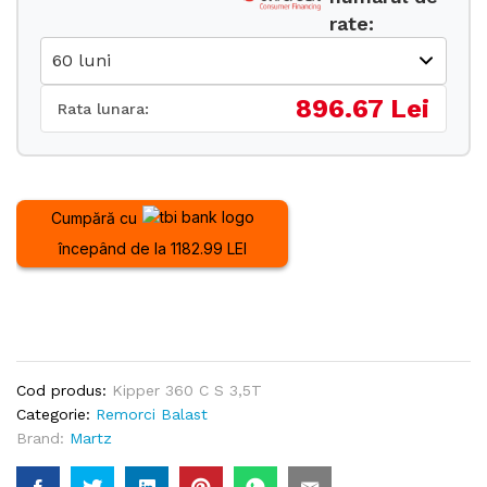
rate:
896.67 Lei
Rata lunara:
Cumpără cu
începând de la 1182.99 LEI
Cod produs:
Kipper 360 C S 3,5T
Categorie:
Remorci Balast
Brand:
Martz