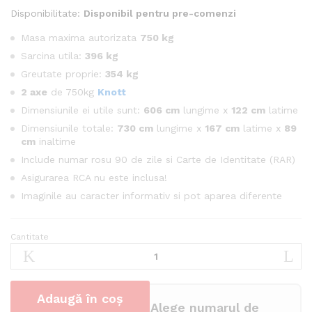
Disponibilitate:
Disponibil pentru pre-comenzi
Masa maxima autorizata
750 kg
Sarcina utila:
396 kg
Greutate proprie:
354 kg
2 axe
de 750kg
Knott
Dimensiunile ei utile sunt:
606 cm
lungime x
122 cm
latime
Dimensiunile totale:
730 cm
lungime x
167 cm
latime x
89
cm
inaltime
Include numar rosu 90 de zile si Carte de Identitate (RAR)
Asigurarea RCA nu este inclusa!
Imaginile au caracter informativ si pot aparea diferente
Cantitate
Remorca
de
gabarit
606x122
Adaugă în coș
dublu
Alege numarul de