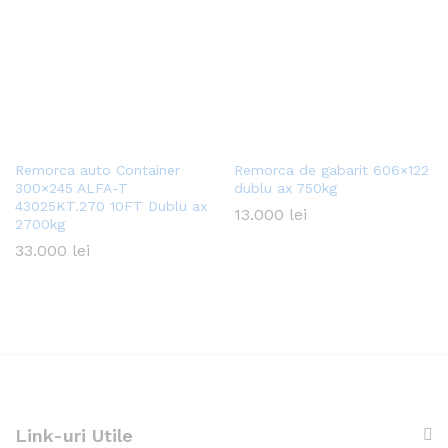
Remorca auto Container
Remorca de gabarit 606×122
300×245 ALFA-T
dublu ax 750kg
43025KT.270 10FT Dublu ax
13.000
lei
2700kg
33.000
lei
Link-uri Utile