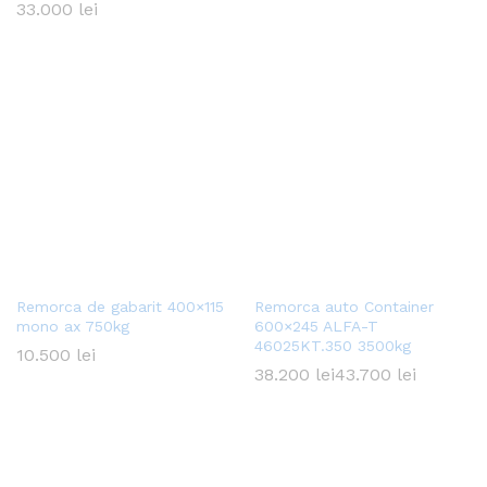
33.000
lei
Remorca de gabarit 400×115
Remorca auto Container
mono ax 750kg
600×245 ALFA-T
46025KT.350 3500kg
10.500
lei
38.200
lei
43.700
lei