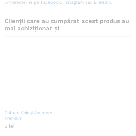
Urmareste-ne pe
Facebook
,
Instagram
sau
LinkedIn
.
Clienții care au cumpărat acest produs au
mai achiziționat și
Coltare Chingi Ancorare
Premium
5
lei