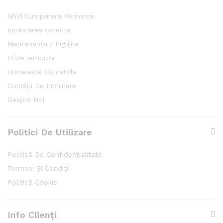
Ghid Cumparare Remorca
Incarcarea corecta
Mentenanta / Ingrijire
Priza remorca
Urmarește Comanda
Condiții De Inchiriere
Despre Noi
Politici De Utilizare
Politică De Confidențialitate
Termeni Și Condiții
Politică Cookie
Info Clienți