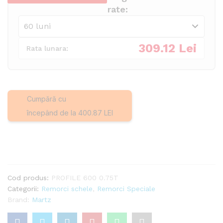
ax
rate:
750kg
tego
cantitate
309.12 Lei
Rata lunara:
Cumpără cu
începând de la 400.87 LEI
Cod produs:
PROFILE 600 0.75T
Categorii:
Remorci schele
,
Remorci Speciale
Brand:
Martz