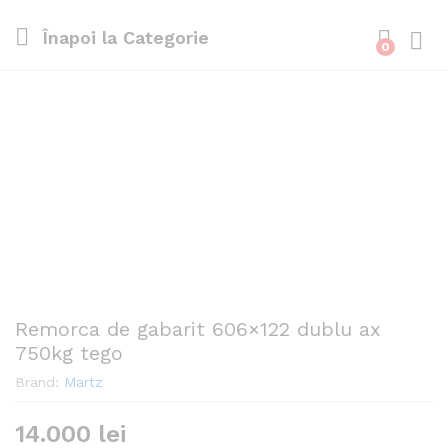
Înapoi la
Categorie
0
Cone
Remorca de gabarit 606×122 dublu ax
750kg tego
Brand:
Martz
14.000
lei