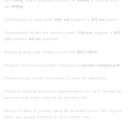
pe
750kg
avand greutate proprie de
354kg
si sarcina utila
de
396kg
.
Dimensiunile ei utile sunt:
606
cm
lungime x
122 cm
latime
Dimensiunile totale ale remorcii sunt:
730 cm
lungime x
167
cm
latime x
89 cm
inaltime.
Remorca auto vine echipa cu roti de
155/70R13.
Aceasta remorca se poate conduce cu
permis categoria B.
Pretul include numar provizoriu si carte de identitate.
Pretul nu include accesorii suplimentare cum ar fi chinghi de
ancorare sau troliu manual de tractare etc.
Remorca auto se poate ridica de la sediul nostru din Nojorid,
Bihor sau poate fi livrata in tara contra cost.