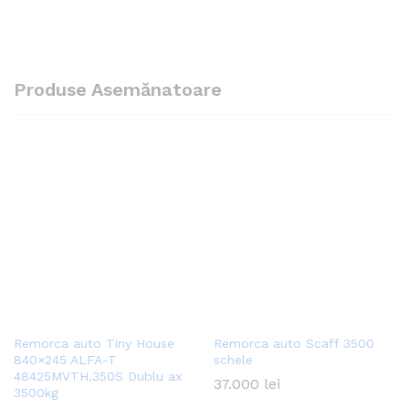
Produse Asemănatoare
Remorca auto Tiny House
Remorca auto Scaff 3500
840×245 ALFA-T
schele
48425MVTH.350S Dublu ax
37.000
lei
3500kg