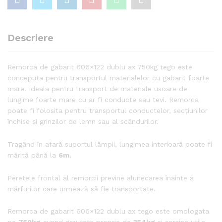
Descriere
Remorca de gabarit 606×122 dublu ax 750kg tego este
conceputa pentru transportul materialelor cu gabarit foarte
mare. Ideala pentru transport de materiale usoare de
lungime foarte mare cu ar fi conducte sau tevi. Remorca
poate fi folosita pentru transportul conductelor, secțiunilor
închise și grinzilor de lemn sau al scândurilor.
Tragând în afară suportul lămpii, lungimea interioară poate fi
mărită până la
6m.
Peretele frontal al remorcii previne alunecarea înainte a
mărfurilor care urmează să fie transportate.
Remorca de gabarit 606×122 dublu ax tego este omologata