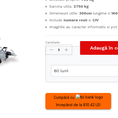
Sarcina utila:
2750 kg
Dimensiuni utile:
300cm
lungime x
16
Include
numere rosii
si
CIV
Imaginile au caracter informativ si po
Cantitate
Remorca
Adaugă în c
utilaje
Craft
3500
cantitate
Cumpără cu
începând de la 810.42 LEI