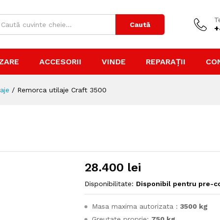
T
Caută
+
ZARE
ACCESORII
VINDE
REPARAȚII
CO
aje
/
Remorca utilaje Craft 3500
28.400
lei
Disponibilitate:
Disponibil pentru pre-
Masa maxima autorizata :
3500 kg
Greutate proprie:
750 kg