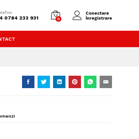
28.400
lei
Adaugă în coș
elefon
Conectare
4 0784 233 931
Înregistrare
0
NTACT
comenzi