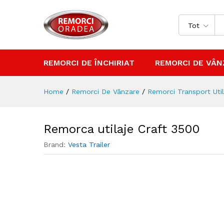
Remorca utilaje Craft 3500
Descriere
Tot
REMORCI DE ÎNCHIRIAT
REMORCI DE VÂN
Home
/
Remorci De Vânzare
/
Remorci Transport Util
Remorca utilaje Craft 3500
Brand:
Vesta Trailer