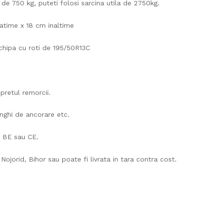
e 750 kg, puteti folosi sarcina utila de 2750kg.
atime x 18 cm inaltime
hipa cu roti de 195/50R13C
pretul remorcii.
inghi de ancorare etc.
a BE sau CE.
ojorid, Bihor sau poate fi livrata in tara contra cost.