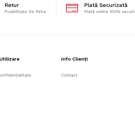
Retur
Plată Securizată
Posibilitate De Retur
Plată online 100% securi
Utilizare
Info Clienți
onfidențialitate
Contact
ndiții
ANPC
ie
Info consumator: 021.9551
Plată prin Credit Online de la UniCr
Financing