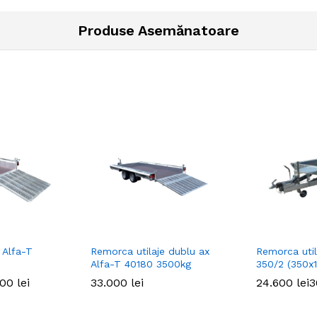
Produse Asemănatoare
 Alfa-T
Remorca utilaje dublu ax
Remorca uti
Alfa-T 40180 3500kg
350/2 (350x
900
900
lei
lei
33.000
33.000
lei
lei
24.600
24.600
lei
lei
3
3