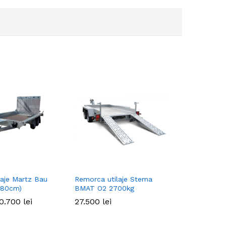
laje Martz Bau
Remorca utilaje Stema
180cm)
BMAT O2 2700kg
0.700
0.700
lei
lei
27.500
27.500
lei
lei