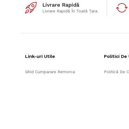
Livrare Rapidă
Livrare Rapidă În Toată Țara
Link-uri Utile
Politici De 
Ghid Cumparare Remorca
Politică De C
Incarcarea corecta
Termeni Și Co
Mentenanta / Ingrijire
Politică Cook
Priza remorca
Urmarește Comanda
Condiții De Inchiriere
Despre Noi