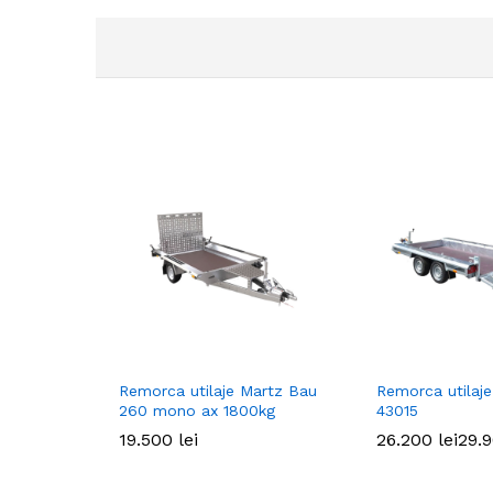
Remorca utilaje Martz Bau
Remorca utilaje
260 mono ax 1800kg
43015
19.500
19.500
lei
lei
26.200
26.200
lei
lei
29.
29.