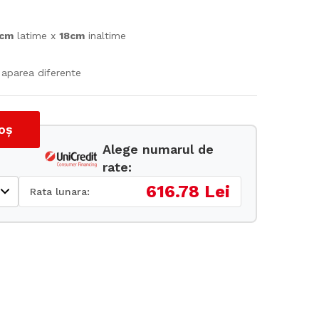
0cm
latime x
18cm
inaltime
t aparea diferente
oș
Alege numarul de
rate:
616.78 Lei
Rata lunara: