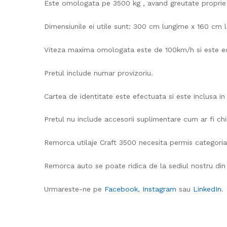
Este omologata pe 3500 kg , avand greutate proprie d
Dimensiunile ei utile sunt:
300 cm lungime x 160 cm l
Viteza maxima omologata este de 100km/h si este ec
Pretul include numar provizoriu.
Cartea de identitate este efectuata si este inclusa in 
Pretul nu include accesorii suplimentare cum ar fi ch
Remorca utilaje Craft 3500 necesita permis categori
Remorca auto se poate ridica de la sediul nostru din N
Urmareste-ne pe
Facebook
,
Instagram
sau
LinkedIn
.