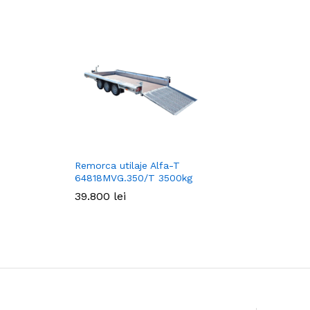
Remorca utilaje Alfa-T
64818MVG.350/T 3500kg
39.800
39.800
lei
lei