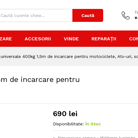
T
Caută
+
ZARE
ACCESORII
VINDE
REPARAȚII
CO
niversale 400kg 1,5m de incarcare pentru motociclete, Atv-uri, s
5m de incarcare pentru
690
lei
Disponibilitate:
În Stoc