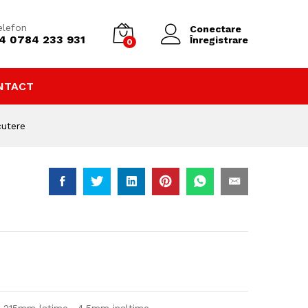
690
lei
Adaugă în coș
elefon
Conectare
4 0784 233 931
Înregistrare
0
NTACT
cutere