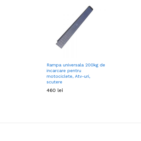
Rampa universala 200kg de
incarcare pentru
motociclete, Atv-uri,
scutere
460
460
lei
lei