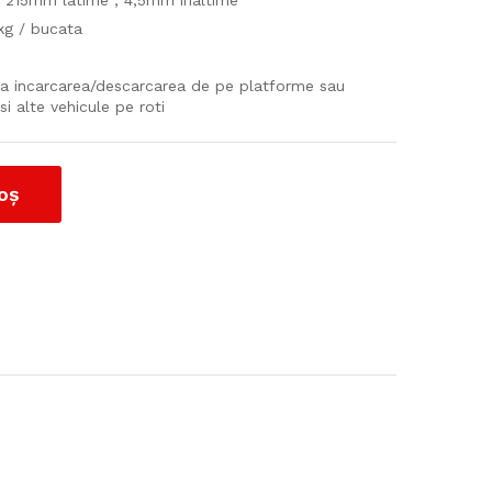
 215mm latime , 4,5mm inaltime
kg / bucata
aza incarcarea/descarcarea de pe platforme sau
si alte vehicule pe roti
oș