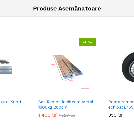
Produse Asemănatoare
-
8%
auto Knott
Set Rampe încărcare Metal
Roata remor
1300kg 200cm
echipata 155
1.400
1.400
lei
lei
350
350
lei
lei
1.520
1.520
lei
lei