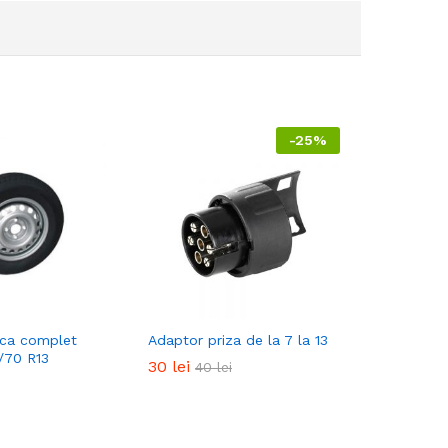
-
25%
ca complet
Adaptor priza de la 7 la 13
/70 R13
30
30
lei
lei
40
40
lei
lei