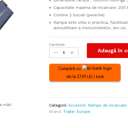
Dimensiune rampa : 1500mm lunimge ,
Capacitate maxima de incarcare: 200 
Contine 2 bucati (pereche)
Rampa este utila si practica, facilite
autoutilitare a motocicletelor, atv-uri, 
Cantitate
Set
Adaugă în c
Rampe
universale
400kg
Cumpără cu
1,5m
de la 27.91 LEI / lună
de
incarcare
pentru
motociclete,
Atv-
a mări
Categorii:
Accesorii
,
Rampe de incarcare
uri,
Brand:
Trailer Europe
scutere
cantitate