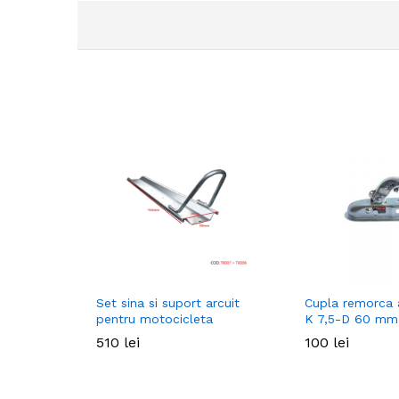
Set sina si suport arcuit
Cupla remorca 
pentru motocicleta
K 7,5-D 60 mm
510
510
lei
lei
100
100
lei
lei