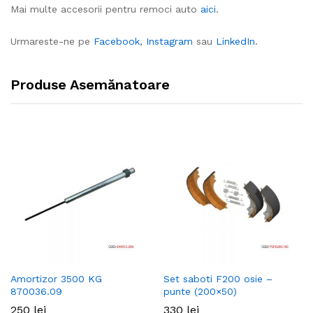
Mai multe accesorii pentru remoci auto
aici
.
Urmareste-ne pe
Facebook
,
Instagram
sau
LinkedIn
.
Produse Asemănatoare
Amortizor 3500 KG
Set saboti F200 osie –
870036.09
punte (200×50)
250
lei
330
lei