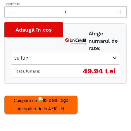
Cantitate
Set
saboti
F300
pentru
Adaugă în coș
osie
Alege
(300x60)
numarul de
cantitate
rate:
49.94 Lei
Rata lunara:
Cumpără cu
începând de la 47.10 LEI