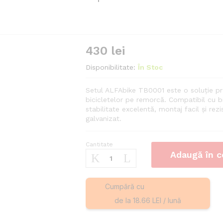
430
lei
Disponibilitate:
În Stoc
Setul ALFAbike TB0001 este o soluție pro
bicicletelor pe remorcă. Compatibil cu bi
stabilitate excelentă, montaj facil și rezis
galvanizat.
Cantitate
Set
Adaugă în c
suport
transport
biciclete
Cumpără cu
ALFAbike
de la 18.66 LEI / lună
TB0001
pentru