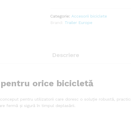
remorcă
cantitate
Categorie:
Accesorii biciclete
Brand:
Trailer Europe
Descriere
 pentru orice bicicletă
onceput pentru utilizatorii care doresc o soluție robustă, practică
re fermă și sigură în timpul deplasării.