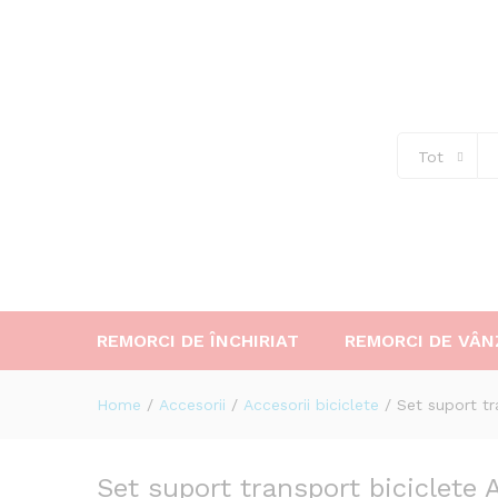
Set suport transport bicicle
Descriere
Tot
REMORCI DE ÎNCHIRIAT
REMORCI DE VÂN
Home
/
Accesorii
/
Accesorii biciclete
/
Set suport t
Set suport transport biciclete