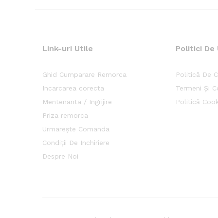
Link-uri Utile
Politici De 
Ghid Cumparare Remorca
Politică De C
Incarcarea corecta
Termeni Și Co
Mentenanta / Ingrijire
Politică Cook
Priza remorca
Urmarește Comanda
Condiții De Inchiriere
Despre Noi