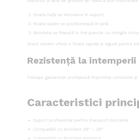
Suportul și șina de ghidare se fixează prin înșurubare
Roata față se introduce în suport.
Roata spate se poziționează în șină.
Bicicleta se fixează în trei puncte cu chingile inclu
Acest sistem oferă o fixare rapidă și sigură pentru tr
Rezistență la intemperii
Finisajul galvanizat protejează împotriva coroziunii și 
Caracteristici princi
Suport profesional pentru transport biciclete
Compatibil cu biciclete 26″ – 29″
Compatibil cu biciclete electrice