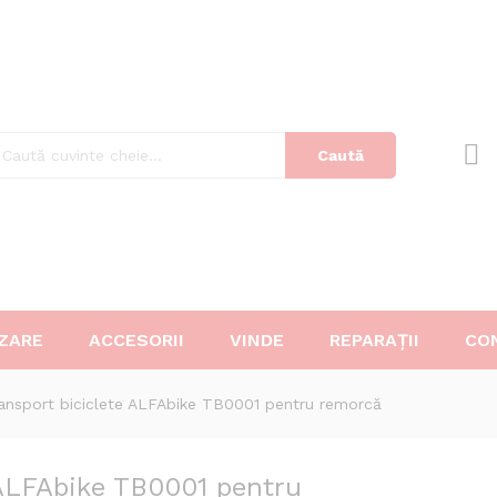
te ALFAbike TB0001 pentru remorcă
Caută
ZARE
ACCESORII
VINDE
REPARAȚII
CO
ransport biciclete ALFAbike TB0001 pentru remorcă
 ALFAbike TB0001 pentru