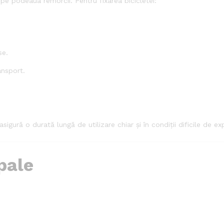
 pe podeaua remorcii. Pentru fixarea bicicletei:
se.
ansport.
asigură o durată lungă de utilizare chiar și în condiții dificile de ex
pale