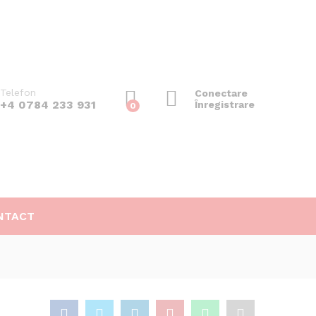
430
lei
Adaugă în coș
Telefon
Conectare
+4 0784 233 931
Înregistrare
0
NTACT