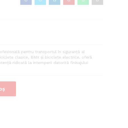
fesională pentru transportul în siguranță al
ciclete clasice, BMX și biciclete electrice, oferă
tență ridicată la intemperii datorită finisajului
oș