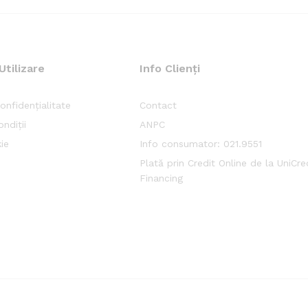
Utilizare
Info Clienți
onfidențialitate
Contact
ndiții
ANPC
ie
Info consumator: 021.9551
Plată prin Credit Online de la UniCr
Financing