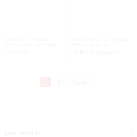
Remorca GT Plateau
Remorca auto GT Plateau
450×211 dublu ax 2700kg
507×211 dublu ax
22.000
lei
23.500
lei
29.000
lei
1
2
Înainte
Link-uri Utile