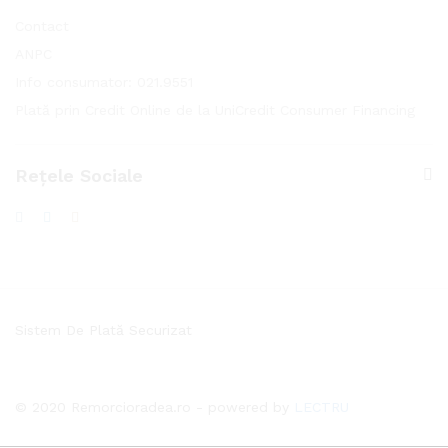
Contact
ANPC
Info consumator: 021.9551
Plată prin Credit Online de la UniCredit Consumer Financing
Rețele Sociale
Sistem De Plată Securizat
© 2020 Remorcioradea.ro - powered by
LECTRU