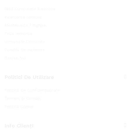
Ghid Cumparare Remorca
Incarcarea corecta
Mentenanta / Ingrijire
Priza remorca
Urmarește Comanda
Condiții De Inchiriere
Despre Noi
Politici De Utilizare
Politică De Confidențialitate
Termeni Și Condiții
Politică Cookie
Info Clienți