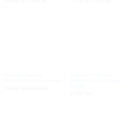
15.800
lei
19.500
lei
17.300
lei
21.500
lei
Platforma dublu ax
Remorca GT Plateau
405x200FR cu roti dedesupt
400×211 dublu ax 2000kg /
2700kg
19.600
lei
24.400
lei
21.000
lei