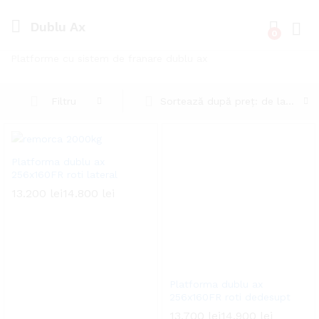
Dublu Ax
0
Cone
Platforme cu sistem de franare dublu ax
Sortează după preț: de la mic la mare
Filtru
Platforma dublu ax
256x160FR roti lateral
13.200
lei
14.800
lei
Platforma dublu ax
256x160FR roti dedesupt
13.700
lei
14.900
lei