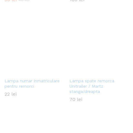
Lampa numar inmatriculare
Lampa spate remorca
pentru remorci
Unitrailer / Martz
stanga/dreapta
22
lei
70
lei