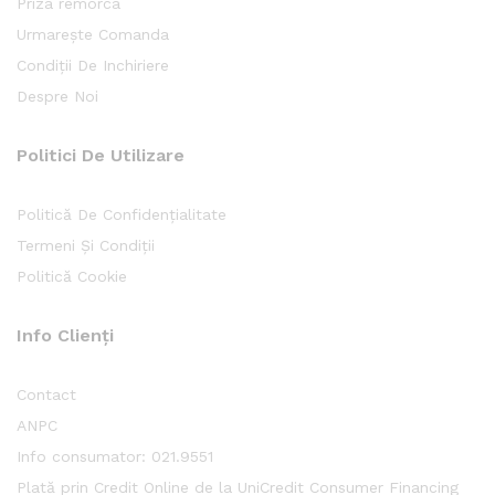
Priza remorca
Urmarește Comanda
Condiții De Inchiriere
Despre Noi
Politici De Utilizare
Politică De Confidențialitate
Termeni Și Condiții
Politică Cookie
Info Clienți
Contact
ANPC
Info consumator: 021.9551
Plată prin Credit Online de la UniCredit Consumer Financing