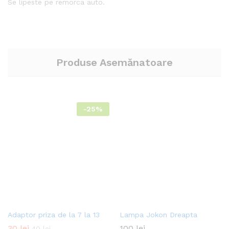
Se lipeste pe remorca auto.
Produse Asemănatoare
-
25%
Adaptor priza de la 7 la 13
Lampa Jokon Dreapta
30
lei
100
lei
40
lei