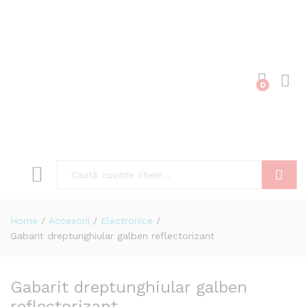
0
Cone
Caută
Home
/
Accesorii
/
Electronice
/
Gabarit dreptunghiular galben reflectorizant
Gabarit dreptunghiular galben
reflectorizant