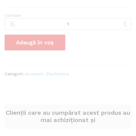
Cantitate
Gabarit
dreptunghiular
galben
reflectorizant
Adaugă în coș
cantitate
Categorii:
Accesorii
,
Electronice
Clienții care au cumpărat acest produs au
mai achiziționat și