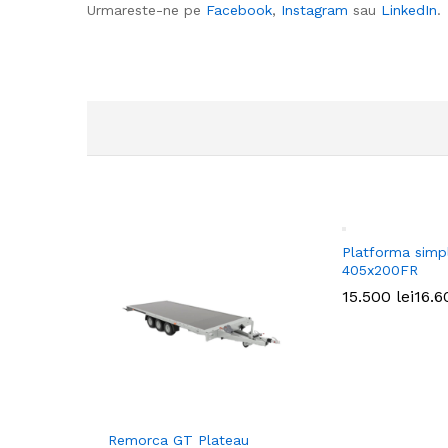
Urmareste-ne pe
Facebook
,
Instagram
sau
LinkedIn
.
Platforma simp
405x200FR
15.500
15.500
lei
lei
16.
16.
Remorca GT Plateau