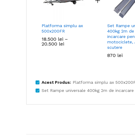
Platforma simplu ax
Set Rampe un
500x200FR
400kg 2m de
incarcare pen
18.500
lei
–
motociclete, 
Interval
20.500
lei
scutere
de
prețuri:
870
lei
18.500 lei
până
la
20.500 lei
Acest Produs:
Platforma simplu ax 500x200
Set Rampe universale 400kg 2m de incarcare p