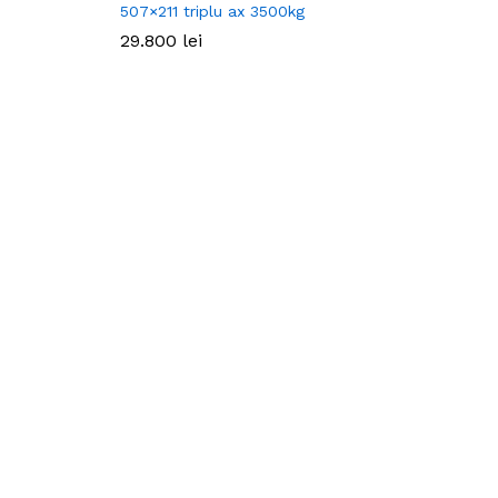
507×211 triplu ax 3500kg
29.800
29.800
lei
lei