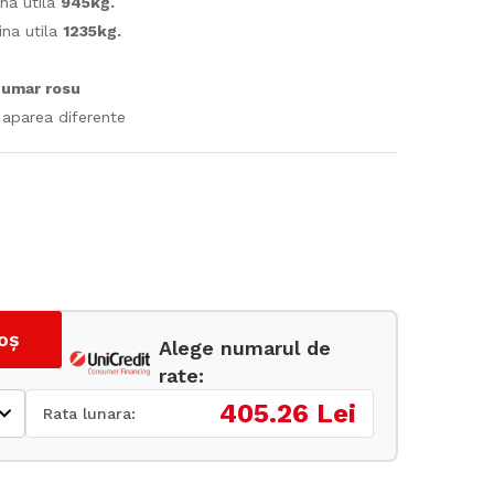
ina utila
945kg.
la
ina utila
1235kg.
20.500 lei
numar rosu
t aparea diferente
oș
Alege numarul de
rate:
405.26 Lei
Rata lunara: