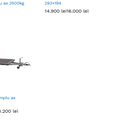
lu ax 3500kg
293×194
14.900
14.900
lei
lei
16.000
16.000
lei
lei
implu ax
4.200
4.200
lei
lei