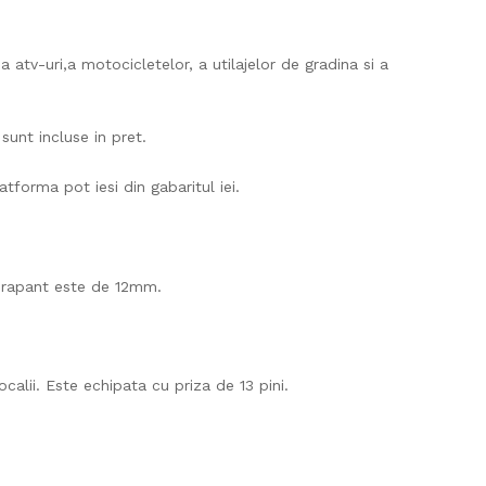
v-uri,a motocicletelor, a utilajelor de gradina si a
unt incluse in pret.
forma pot iesi din gabaritul iei.
derapant este de 12mm.
alii. Este echipata cu priza de 13 pini.