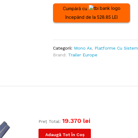
Cumpără cu
începând de la 528.85 LEI
Categorii:
Mono Ax
,
Platforme Cu Sistem
Brand:
Trailer Europe
19.370
lei
Preț Total:
Adaugă Tot În Coș