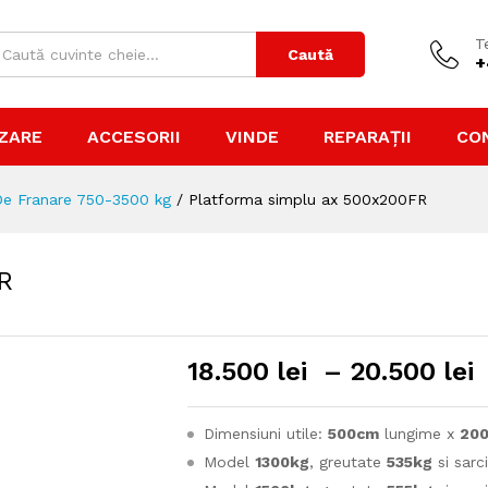
0FR
18.5
T
Caută
+
ZARE
ACCESORII
VINDE
REPARAȚII
CO
De Franare 750-3500 kg
/
Platforma simplu ax 500x200FR
R
18.500
lei
–
20.500
lei
Dimensiuni utile:
500cm
lungime x
20
Model
1300kg
, greutate
535kg
si sarc