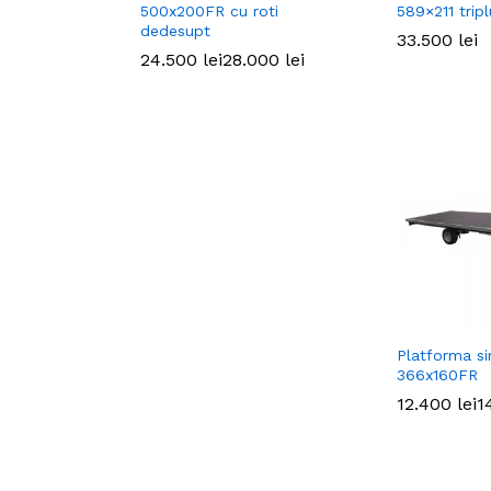
500x200FR cu roti
589×211 trip
dedesupt
33.500
33.500
lei
lei
24.500
24.500
lei
lei
28.000
28.000
lei
lei
Platforma s
366x160FR
12.400
12.400
lei
lei
1
1