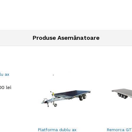
Produse Asemănatoare
lu ax
600
600
lei
lei
Platforma dublu ax
Remorca GT