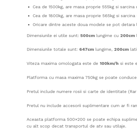
Cea de 1500kg, are masa proprie 555kg si sarcina u
Cea de 1800kg, are masa proprie 565kg si sarcina u
Oricare dintre aceste doua modele se pot detara 
Dimensiunile ei utile sunt:
500cm
lungime cu
200cm
Dimensiunile totale sunt:
647cm
lungime,
200cm
lat
Viteza maxima omologata este de
100km/h
si este 
Platforma cu masa maxima 750kg se poate conduce cu
Pretul include numere rosii si carte de identitate (Rar
Pretul nu include accesorii suplimentare cum ar fi ra
Aceasta platforma 500×200 se poate echipa suplimen
cu alt scop decat transportul de atv sau utilaje.