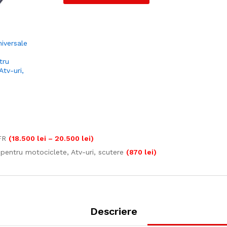
iversale
tru
Atv-uri,
Interval
FR
(
18.500
lei
–
20.500
lei
)
de
entru motociclete, Atv-uri, scutere
(
870
lei
)
prețuri:
18.500 lei
până
la
20.500 lei
Descriere