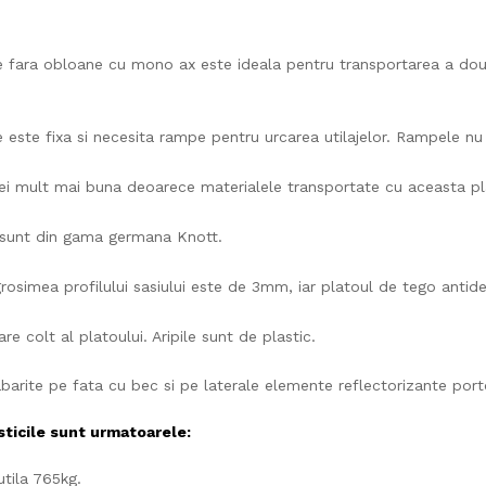
ara obloane cu mono ax este ideala pentru transportarea a doua at
ste fixa si necesita rampe pentru urcarea utilajelor. Rampele nu s
ei mult mai buna deoarece materialele transportate cu aceasta plat
i sunt din gama germana Knott.
grosimea profilului sasiului este de 3mm, iar platoul de tego anti
e colt al platoului. Aripile sunt de plastic.
arite pe fata cu bec si pe laterale elemente reflectorizante portoc
sticile sunt urmatoarele:
tila 765kg.