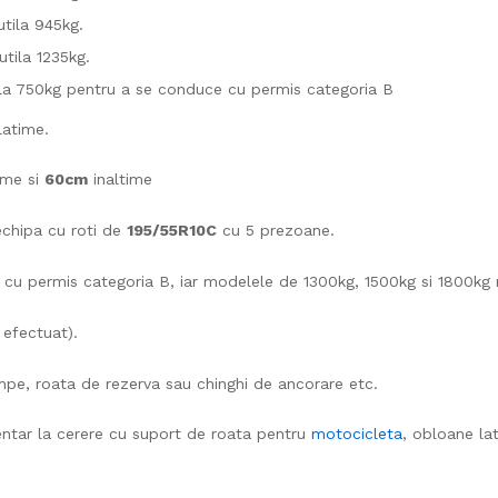
tila 945kg.
tila 1235kg.
la 750kg pentru a se conduce cu permis categoria B
latime.
ime si
60cm
inaltime
echipa cu roti de
195/55R10C
cu 5 prezoane.
 permis categoria B, iar modelele de 1300kg, 1500kg si 1800kg n
 efectuat).
mpe, roata de rezerva sau chinghi de ancorare etc.
tar la cerere cu suport de roata pentru
motocicleta
, obloane lat