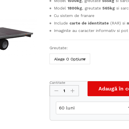
Model
1500kg
, greutate
555kg
si sarc
Model
1800kg
, greutate
565kg
si sarc
Cu sistem de franare
Include
carte de identitate
(RAR) si
Imaginile au caracter informativ si po
Greutate:
Cantitate
Platforma
Adaugă în c
simplu
ax
500x200FR
cantitate