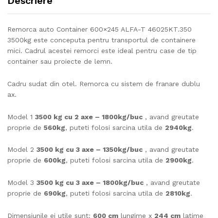
Descriere
Remorca auto Container 600×245 ALFA-T 46025KT.350
3500kg este conceputa pentru transportul de containere
mici. Cadrul acestei remorci este ideal pentru case de tip
container sau proiecte de lemn.
Cadru sudat din otel. Remorca cu sistem de franare dublu
ax.
Model 1
3500 kg cu 2 axe – 1800kg/buc
, avand greutate
proprie de
560kg
, puteti folosi sarcina utila de
2940kg
.
Model 2
3500 kg cu 3 axe – 1350kg/buc
, avand greutate
proprie de
600kg
, puteti folosi sarcina utila de
2900kg
.
Model 3
3500 kg cu 3 axe – 1800kg/buc
, avand greutate
proprie de
690kg
, puteti folosi sarcina utila de
2810kg
.
Dimensiunile ei utile sunt:
600 cm
lungime x
244 cm
latime