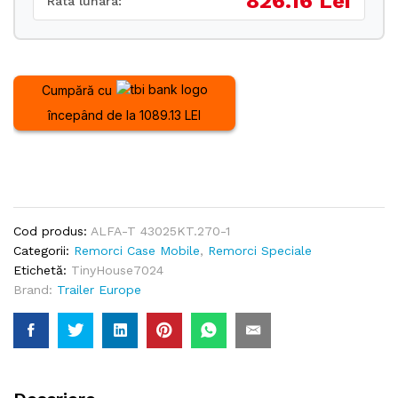
826.16 Lei
Rata lunara:
Cumpără cu
începând de la 1089.13 LEI
Cod produs:
ALFA-T 43025KT.270-1
Categorii:
Remorci Case Mobile
,
Remorci Speciale
Etichetă:
TinyHouse7024
Brand:
Trailer Europe