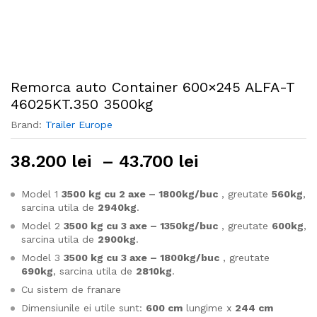
Remorca auto Container 600×245 ALFA-T
46025KT.350 3500kg
Brand:
Trailer Europe
Interval
38.200
lei
–
43.700
lei
de
prețuri:
Model 1
3500 kg cu 2 axe – 1800kg/buc
, greutate
560kg
,
sarcina utila de
2940kg
.
38.200 lei
până
Model 2
3500 kg cu 3 axe – 1350kg/buc
, greutate
600kg
,
sarcina utila de
2900kg
.
la
Model 3
3500 kg cu 3 axe – 1800kg/buc
, greutate
43.700 lei
690kg
, sarcina utila de
2810kg
.
Cu sistem de franare
Dimensiunile ei utile sunt:
600 cm
lungime x
244 cm