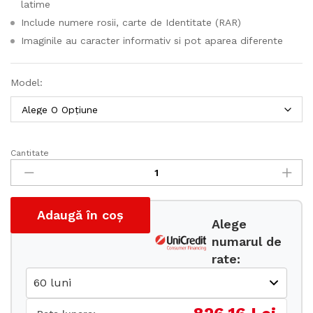
latime
Include numere rosii, carte de Identitate (RAR)
Imaginile au caracter informativ si pot aparea diferente
Model:
Cantitate
Remorca
auto
Container
600x245
Adaugă în coș
ALFA-
Alege
T
numarul de
46025KT.350
rate:
3500kg
cantitate