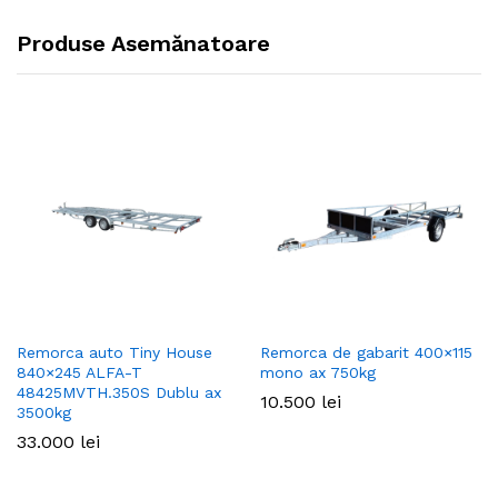
Produse Asemănatoare
Remorca auto Tiny House
Remorca de gabarit 400×115
840×245 ALFA-T
mono ax 750kg
48425MVTH.350S Dublu ax
10.500
lei
3500kg
33.000
lei