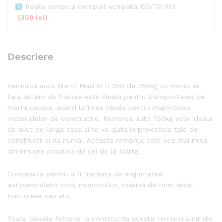
Roata remorca complet echipata 155/70 R13
(
350
lei
)
Descriere
Remorca auto Martz Maxi ALU 350 de 750kg cu mono ax
fara sistem de franare este ideala pentru transportarea de
marfa usoara, avand latimea ideala pentru majoritatea
materialelor de constructie. Remorca auto 750kg este ideala
de avut pe langa casa si te va ajuta in proiectele tale de
constructii si nu numai. Aceasta remorca este cea mai mica
dimensiune produsa de cei de la Martz.
Conceputa pentru a fi tractata de majoritatea
autovehiculelor mici, monocultor, masina de tuns iarba,
tractorase sau atv.
Toate piesele folosite la constructia acestei remorci sunt din