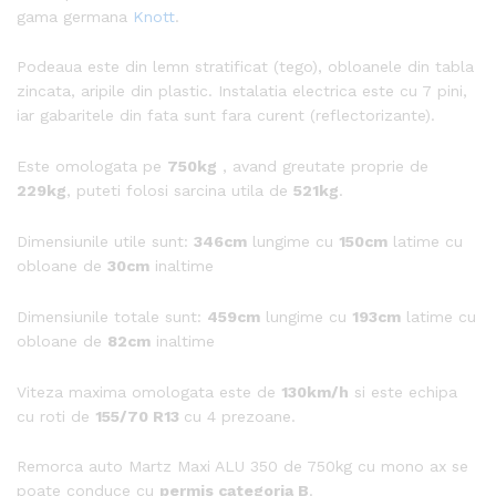
gama germana
Knott
.
Podeaua este din lemn stratificat (tego), obloanele din tabla
zincata, aripile din plastic. Instalatia electrica este cu 7 pini,
iar gabaritele din fata sunt fara curent (reflectorizante).
Este omologata pe
750kg
, avand greutate proprie de
229kg
, puteti folosi sarcina utila de
521kg
.
Dimensiunile utile sunt:
346cm
lungime cu
150cm
latime cu
obloane de
30cm
inaltime
Dimensiunile totale sunt:
459cm
lungime cu
193cm
latime cu
obloane de
82cm
inaltime
Viteza maxima omologata este de
130km/h
si este echipa
cu roti de
155/70 R13
cu 4 prezoane.
Remorca auto Martz Maxi ALU 350 de 750kg cu mono ax se
poate conduce cu
permis categoria B
.