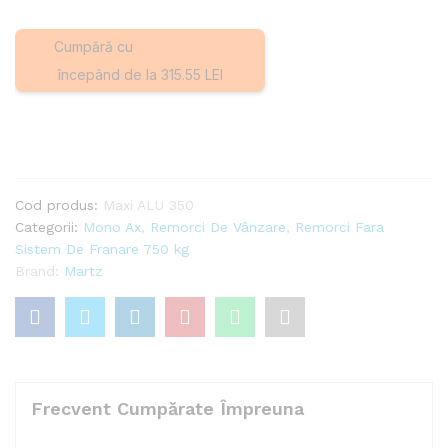
Cumpără cu
începând de la 315.55 LEI
Cod produs:
Maxi ALU 350
Categorii:
Mono Ax
,
Remorci De Vânzare
,
Remorci Fara
Sistem De Franare 750 kg
Brand:
Martz
Frecvent Cumpărate Împreuna