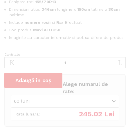
Echipare roti
155/70R13
Dimensiuni utile:
346cm
lungime x
150cm
latime x
30cm
inaltime
Include
numere rosii
si
Rar
Efectuat
Cod produs
Maxi ALU 350
Imaginile au caracter informativ si pot sa difere de produs
Cantitate
Remorca
auto
Martz
Maxi
Adaugă în coș
ALU
Alege numarul de
350
rate:
cantitate
245.02 Lei
Rata lunara: