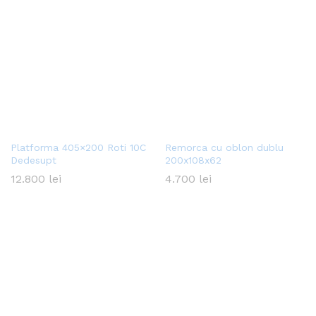
Platforma 405×200 Roti 10C
Remorca cu oblon dublu
Dedesupt
200x108x62
12.800
lei
4.700
lei