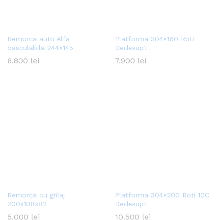
Remorca auto Alfa
Platforma 304×160 Roti
basculabila 244×145
Dedesupt
6.800
lei
7.900
lei
Remorca cu grilaj
Platforma 304×200 Roti 10C
200x108x82
Dedesupt
5.000
lei
10.500
lei