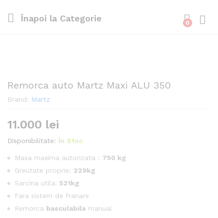
Înapoi la
Categorie
0
Cone
Remorca auto Martz Maxi ALU 350
Brand:
Martz
11.000
lei
Disponibilitate:
În Stoc
Masa maxima autorizata :
750 kg
Greutate proprie:
229kg
Sarcina utila:
521kg
Fara sistem de franare
Remorca
basculabila
manual