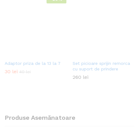
Adaptor priza de la 13 la 7
Set picioare sprijin remorca
cu suport de prindere
30
lei
40
lei
260
lei
Produse Asemănatoare