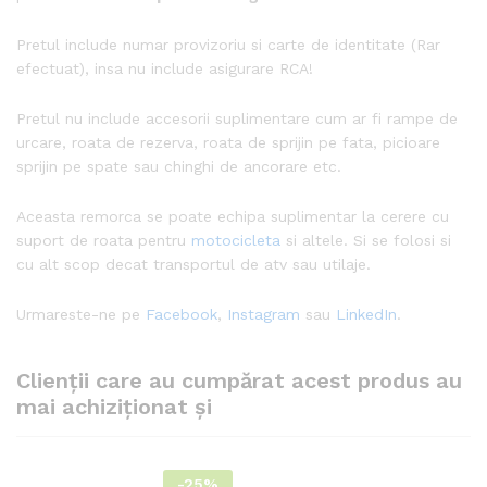
Pretul include numar provizoriu si carte de identitate (Rar
efectuat), insa nu include asigurare RCA!
Pretul nu include accesorii suplimentare cum ar fi rampe de
urcare, roata de rezerva, roata de sprijin pe fata, picioare
sprijin pe spate sau chinghi de ancorare etc.
Aceasta remorca se poate echipa suplimentar la cerere cu
suport de roata pentru
motocicleta
si altele. Si se folosi si
cu alt scop decat transportul de atv sau utilaje.
Urmareste-ne pe
Facebook
,
Instagram
sau
LinkedIn
.
Clienții care au cumpărat acest produs au
mai achiziționat și
-
25%