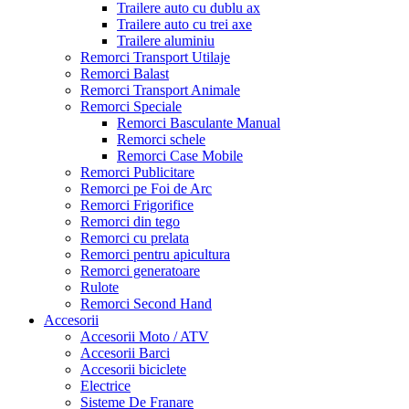
Trailere auto cu dublu ax
Trailere auto cu trei axe
Trailere aluminiu
Remorci Transport Utilaje
Remorci Balast
Remorci Transport Animale
Remorci Speciale
Remorci Basculante Manual
Remorci schele
Remorci Case Mobile
Remorci Publicitare
Remorci pe Foi de Arc
Remorci Frigorifice
Remorci din tego
Remorci cu prelata
Remorci pentru apicultura
Remorci generatoare
Rulote
Remorci Second Hand
Accesorii
Accesorii Moto / ATV
Accesorii Barci
Accesorii biciclete
Electrice
Sisteme De Franare