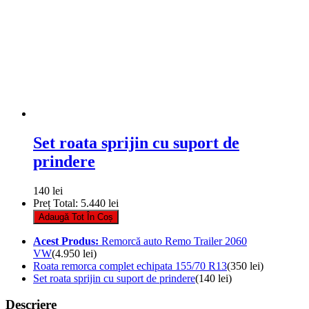
Set roata sprijin cu suport de
prindere
140
lei
Preț Total:
5.440
lei
Adaugă Tot În Coș
Acest Produs:
Remorcă auto Remo Trailer 2060
VW
(
4.950
lei
)
Roata remorca complet echipata 155/70 R13
(
350
lei
)
Set roata sprijin cu suport de prindere
(
140
lei
)
Descriere