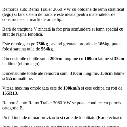
Remorcă auto Remo Trailer 2060 VW cu obloane de lemn stratificat
(tego) si fara sistem de franare este ideala pentru materialelor de
constructie si a marfii de orice tip.
Bară de tracţiune V zincată la foc prin scufundare si lemn special cu
strat de răşină fenolică.
Este omologata pe
750kg
, avand greutate proprie de
186kg
, puteti
folosi sarcina utila de
564kg
.
Dimensiunile ei utile sunt:
200cm
lungime cu
109cm
latime si
32cm
inaltime (oblon tego).
Dimensiunile totale ale remorcii sunt:
310cm
lungime,
156cm
latime
si
92cm
inaltime.
Viteza maxima omologata este de
100km/h
si este echipa cu roti de
155R13
.
Remorcă auto Remo Trailer 2060 VW se poate conduce cu permis
categoria B.
Pretul include numar provizoriu si carte de identitate (Rar efectuat).