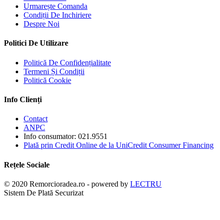
Urmarește Comanda
Condiții De Inchiriere
Despre Noi
Politici De Utilizare
Politică De Confidențialitate
Termeni Și Condiții
Politică Cookie
Info Clienți
Contact
ANPC
Info consumator: 021.9551
Plată prin Credit Online de la UniCredit Consumer Financing
Rețele Sociale
© 2020 Remorcioradea.ro - powered by
LECTRU
Sistem De Plată Securizat