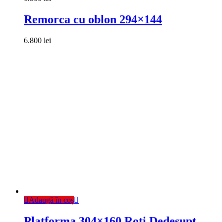
Remorca cu oblon 294×144
6.800
lei
Adaugă în coș
Platforma 304×160 Roti Dedesupt