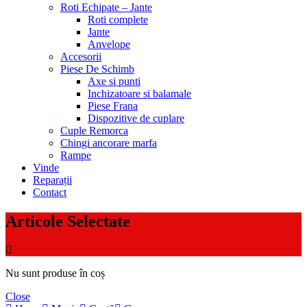
Roti Echipate – Jante
Roti complete
Jante
Anvelope
Accesorii
Piese De Schimb
Axe si punti
Inchizatoare si balamale
Piese Frana
Dispozitive de cuplare
Cuple Remorca
Chingi ancorare marfa
Rampe
Vinde
Reparații
Contact
Articole Selectate
Nu sunt produse în coș
Close