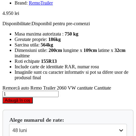
Brand:
RemoTrailer
4.950
lei
Disponibilitate:
Disponibil pentru pre-comenzi
Masa maxima autorizata :
750 kg
Greutate proprie:
186kg
Sarcina utila:
564kg
Dimensiuni utile:
200cm
lungime x
109cm
latime x
32cm
inaltime
Roti echipate
155R13
Include carte de identitate RAR, numar rosu
Imaginile sunt cu caracter informativ si pot sa difere usor de
produsul final
Remorcă auto Remo Trailer 2060 VW cantitate
Cantitate
Adaugă în coș
Alege numarul de rate: