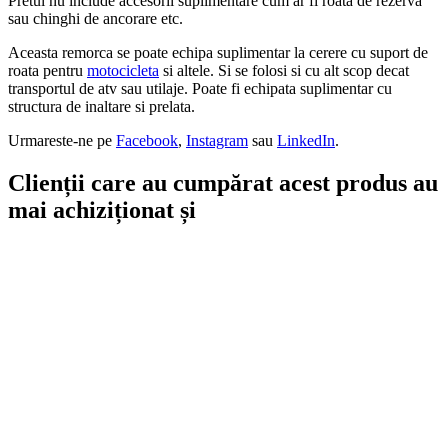
Pretul nu include accesorii suplimentare cum ar fi roata de rezerva
sau chinghi de ancorare etc.
Aceasta remorca se poate echipa suplimentar la cerere cu suport de
roata pentru
motocicleta
si altele. Si se folosi si cu alt scop decat
transportul de atv sau utilaje. Poate fi echipata suplimentar cu
structura de inaltare si prelata.
Urmareste-ne pe
Facebook
,
Instagram
sau
LinkedIn
.
Clienții care au cumpărat acest produs au
mai achiziționat și