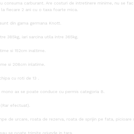
nu consuma carburant. Are costuri de intretinere minime, nu se fa
la fiecare 2 ani cu o taxa foarte mica.
i sunt din gama germana Knott.
e 385kg, iari sarcina utila intre 365kg.
time si 152cm inaltime.
ime si 208cm inlatime.
ipa cu roti de 13 .
 mono ax se poate conduce cu permis categoria B.
 (Rar efectuat).
pe de urcare, roata de rezerva, roata de sprijin pe fata, picioare 
 sau se poate trimite oriunde in tara.