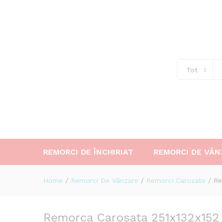
Remorca Carosata 251x132x1
Descriere
Tot
REMORCI DE ÎNCHIRIAT
REMORCI DE VÂN
Home
/
Remorci De Vânzare
/
Remorci Carosate
/
Re
Remorca Carosata 251x132x15