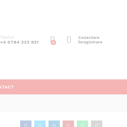
22.000
lei
Telefon
Conectare
+4 0784 233 931
Înregistrare
0
NTACT