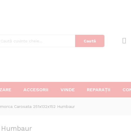
52 Humbaur
Caută
ZARE
ACCESORII
VINDE
REPARAȚII
CO
morca Carosata 251x132x152 Humbaur
2 Humbaur