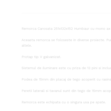
Remorca Carosata 251x132x152 Humbaur cu mono ax far
Aceasta remorca se foloseste in diverse proiecte. Pun
altele.
Protap tip V galvanizat.
Sistemul de iluminare este cu priza de 13 pini si incl
Podea de 15mm din placaj de tego acoperit cu rasina
Peretii laterali si tavanul sunt din tego de 15mm acope
Remorca este echipata cu o singura usa pe spate.