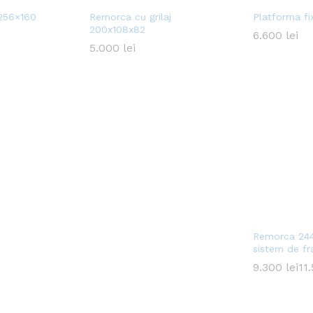
 256×160
Remorca cu grilaj
Platforma f
200x108x82
6.600
6.600
lei
lei
5.000
5.000
lei
lei
Remorca 244
sistem de fr
9.300
9.300
lei
lei
11
11