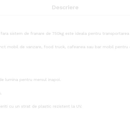
Descriere
a sistem de franare de 750kg este ideala pentru transportarea de
ct mobil de vanzare, food truck, cafeanea sau bar mobil pentru eve
ude lumina pentru mersul inapoi.
.
riti cu un strat de plastic rezistent la UV.