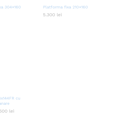
ixa 304×160
Platforma fixa 210×160
5.300
5.300
lei
lei
x144FR cu
anare
.500
.500
lei
lei