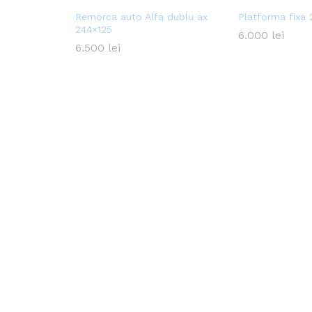
Remorca auto Alfa dublu ax
Platforma fixa
244×125
6.000
6.000
lei
lei
6.500
6.500
lei
lei