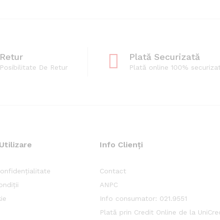
Retur
Plată Securizată
Posibilitate De Retur
Plată online 100% securiza
Utilizare
Info Clienți
onfidențialitate
Contact
ndiții
ANPC
ie
Info consumator: 021.9551
Plată prin Credit Online de la UniCr