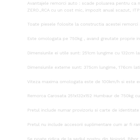
Avantajele remorci auto : scade poluarea pentru ca 
ZERO.,RCA cu un cost mic, impozit anual scazut, ITP 
Toate piesele folosite la constructia acestei remorc
Este omologata pe 750kg , avand greutate proprie intr
Dimensiunile ei utile sunt: 251cm lungime cu 132cm la
Dimensiunile externe sunt: 375cm lungime, 176cm lat
Viteza maxima omologata este de 100km/h si este ech
Remorca Carosata 251x132x152 Humbaur de 750kg cu
Pretul include numar provizoriu si carte de identitate
Pretul nu include accesorii suplimentare cum ar fi ram
Se poate ridica de la sediul nostru din Nojorid, Bihor