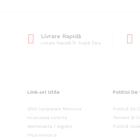
Livrare Rapidă
Livrare Rapidă În Toată Țara
Link-uri Utile
Politici De 
Ghid Cumparare Remorca
Politică De C
Incarcarea corecta
Termeni Și Co
Mentenanta / Ingrijire
Politică Cook
Priza remorca