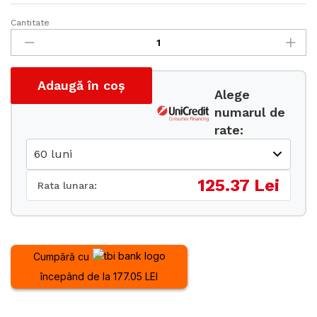
Cantitate
Remorca
cu
oblon
244x125
Adaugă în coș
cantitate
Alege
numarul de
rate:
125.37 Lei
Rata lunara:
Cumpără cu
începând de la 177.05 LEI