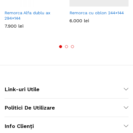
Remorca Alfa dublu ax
Remorca cu oblon 244×144
294×144
6.000
lei
7.900
lei
Link-uri Utile
Politici De Utilizare
Info Clienți