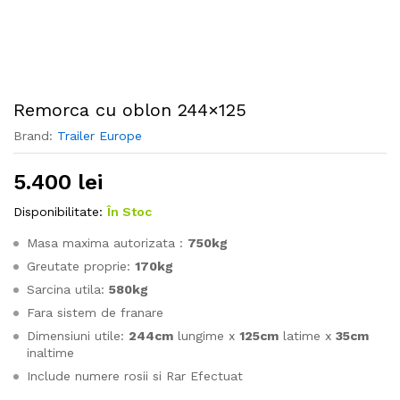
Remorca cu oblon 244×125
Brand:
Trailer Europe
5.400
lei
Disponibilitate:
În Stoc
Masa maxima autorizata :
750kg
Greutate proprie:
170kg
Sarcina utila:
580kg
Fara sistem de franare
Dimensiuni utile:
244cm
lungime x
125cm
latime x
35cm
inaltime
Include numere rosii si Rar Efectuat