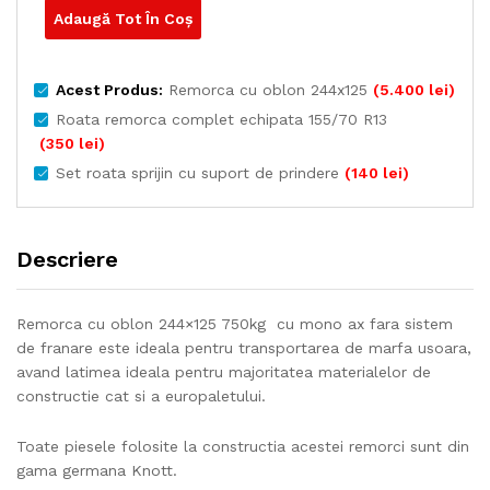
Adaugă Tot În Coș
Acest Produs:
Remorca cu oblon 244x125
(
5.400
lei
)
Roata remorca complet echipata 155/70 R13
(
350
lei
)
Set roata sprijin cu suport de prindere
(
140
lei
)
Descriere
Remorca cu oblon 244×125 750kg cu mono ax fara sistem
de franare este ideala pentru transportarea de marfa usoara,
avand latimea ideala pentru majoritatea materialelor de
constructie cat si a europaletului.
Toate piesele folosite la constructia acestei remorci sunt din
gama germana Knott.