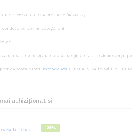
roti de 155/70R13 cu 4 prezoane (4Jx13H2)
 conduce cu permis categoria B.
ctuat).
care, roata de rezerva, roata de sprijin pe fata, picioare sprijin p
uport de roata pentru
motocicleta
si altele. Si se folosi si cu alt 
mai achiziționat și
-
25%
za de la 13 la 7