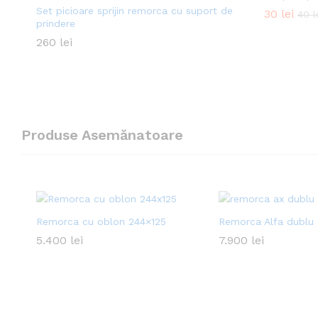
Set picioare sprijin remorca cu suport de
30
30
lei
lei
40
40
l
l
prindere
260
260
lei
lei
Produse Asemănatoare
Remorca cu oblon 244×125
Remorca Alfa dublu 
5.400
5.400
lei
lei
7.900
7.900
lei
lei