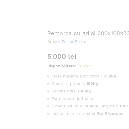
Remorca cu grilaj 200x108x8
Brand:
Trailer Europe
5.000
lei
Disponibilitate:
În Stoc
Masa maxima autorizata :
750kg
Greutate proprie:
150kg
Sarcina utila:
600kg
Fara sistem de franare
Dimensiuni utile:
200cm
lungime x
108
Include numere rosii si
Rar Efectuat