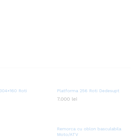
304×160 Roti
Platforma 256 Roti Dedesupt
7.000
7.000
lei
lei
Remorca cu oblon basculabila
Moto/ATV