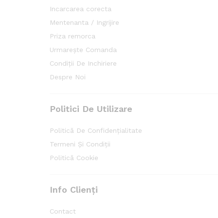
Incarcarea corecta
Mentenanta / Ingrijire
Priza remorca
Urmarește Comanda
Condiții De Inchiriere
Despre Noi
Politici De Utilizare
Politică De Confidențialitate
Termeni Și Condiții
Politică Cookie
Info Clienți
Contact