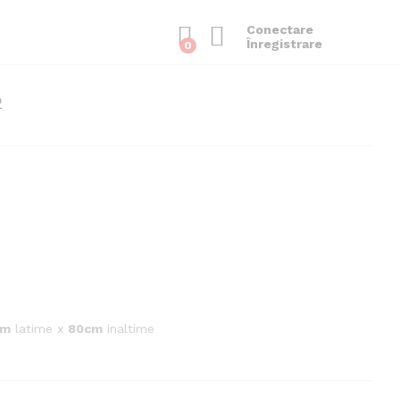
Conectare
Înregistrare
0
2
cm
latime x
80cm
inaltime