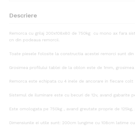
Descriere
Remorca cu grilaj 200x108x80 de 750kg cu mono ax fara siste
cn din podeaua remorcii.
Toate piesele folosite la constructia acestei remorci sunt d
Grosimea profilului tablei de la oblon este de 1mm, grosimea 
Remorca este echipata cu 4 inele de ancorare in fiecare colt al
Sistemul de iluminare este cu becuri de 12v, avand gabarite pe 
Este omologata pe 750kg , avand greutate proprie de 125kg, p
Dimensiunile ei utile sunt: 200cm lungime cu 108cm latime cu