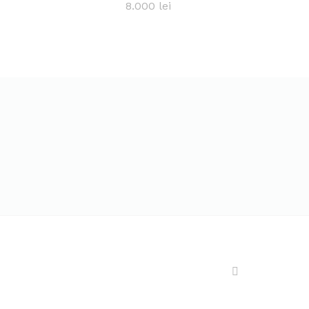
8.000
8.000
lei
lei