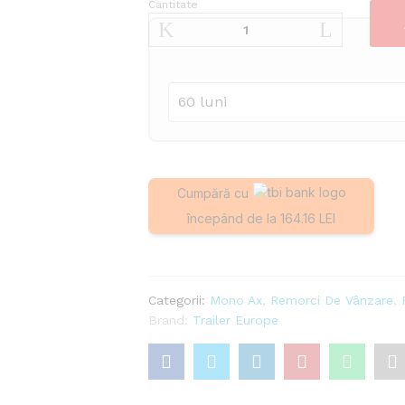
Cantitate
Remorca
cu
grilaj
200x108x82
cantitate
Cumpără cu
începând de la 164.16 LEI
Categorii:
Mono Ax
,
Remorci De Vânzare
,
Brand:
Trailer Europe