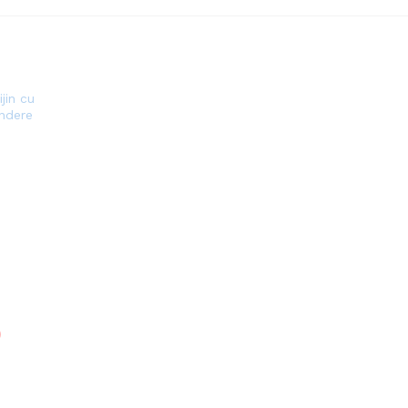
jin cu
indere
)