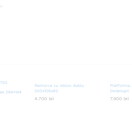
ei
ei
Remorca cu oblon dublu
Platforma 
200x108x62
Dedesupt
ax 294×144
4.700
4.700
lei
lei
7.900
7.900
lei
lei