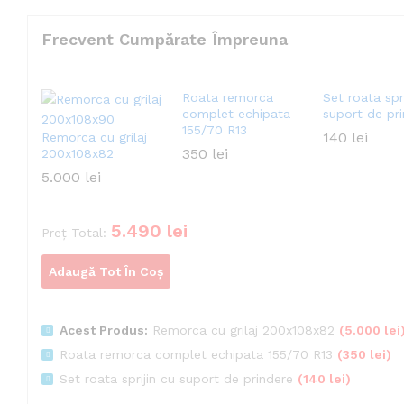
Frecvent Cumpărate Împreuna
Roata remorca
Set roata spri
complet echipata
suport de pr
155/70 R13
140
lei
Remorca cu grilaj
350
lei
200x108x82
5.000
lei
5.490
lei
Preț Total:
Adaugă Tot În Coș
Acest Produs:
Remorca cu grilaj 200x108x82
(
5.000
lei
Roata remorca complet echipata 155/70 R13
(
350
lei
)
Set roata sprijin cu suport de prindere
(
140
lei
)