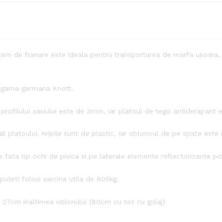
m de franare este ideala pentru transportarea de marfa usoara, A
in gama germana Knott.
profilului sasiului este de 3mm, iar platoul de tego antiderapant
 platoului. Aripile sunt de plastic, iar oblonoul de pe spate este 
fata tip ochi de pisica si pe laterale elemente reflectorizante por
uteti folosi sarcina utila de 605kg.
 27cm inaltimea oblonului (80cm cu tot cu grilaj)