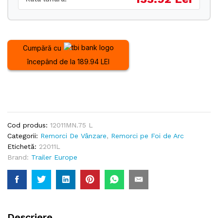
Cumpără cu
începând de la 189.94 LEI
Cod produs:
12011MN.75 L
Categorii:
Remorci De Vânzare
,
Remorci pe Foi de Arc
Etichetă:
22011L
Brand:
Trailer Europe
Descriere