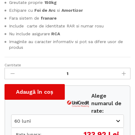
Greutate proprie
150kg
Echipare cu
Foi de Arc
si
Amortizor
Fara sistem de
franare
Include carte de identitate RAR si numar rosu
Nu include asigurare
RCA
Imaginile au caracter informativ si pot sa difere usor de
produs
Cantitate
Remorca
auto
cu
foi
Adaugă în coș
de
Alege
arc
numarul de
200x108x35
rate:
de
750kg
cantitate
133.92 Lei
Rata lunara: